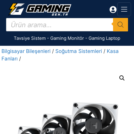
İçeriğe
atla
Products
search
Tavsiye Sistem
-
Gaming Monitör
-
Gaming Laptop
Bilgisayar Bileşenleri
/
Soğutma Sistemleri
/
Kasa
Fanları
/