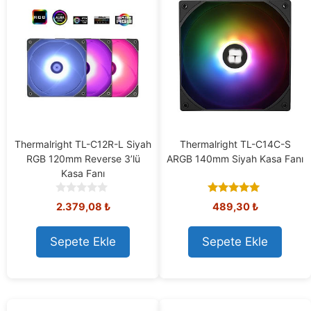
Thermalright TL-C12R-L Siyah
Thermalright TL-C14C-S
RGB 120mm Reverse 3’lü
ARGB 140mm Siyah Kasa Fanı
Kasa Fanı
0
5.00
2.379,08
₺
489,30
₺
o
out of 5
u
t
Sepete Ekle
Sepete Ekle
o
f
5