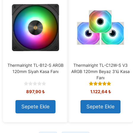
Thermalright TL-B12-S ARGB
Thermalright TL-C12W-S V3
120mm Siyah Kasa Fanı
ARGB 120mm Beyaz 3’lü Kasa
Fanı
0
5.00
897,90
₺
1.122,64
₺
o
out of 5
u
t
Sepete Ekle
Sepete Ekle
o
f
5