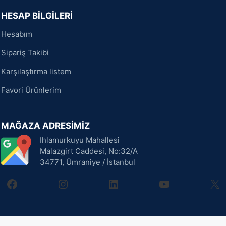
HESAP BİLGİLERİ
Hesabım
Sipariş Takibi
Karşılaştırma listem
Favori Ürünlerim
MAĞAZA ADRESİMİZ
Ihlamurkuyu Mahallesi
Malazgirt Caddesi, No:32/A
34771, Ümraniye / İstanbul
facebook
instagram
linkedin
youtube
X