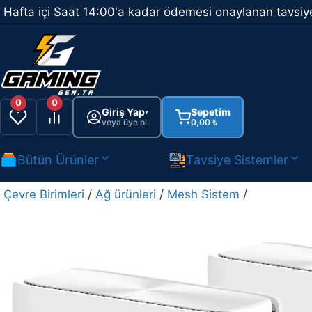
İçeriğe
Hafta içi Saat 14:00'a kadar ödemesi onaylanan tavsiye
atla
0
0
Giriş Yap
Sepetim
▾
veya üye ol
0,00
₺
Bütün Ürünler
Tavsiye Sistemler
Çevre Birimleri
/
Ağ ürünleri
/
Mesh Sistem
/