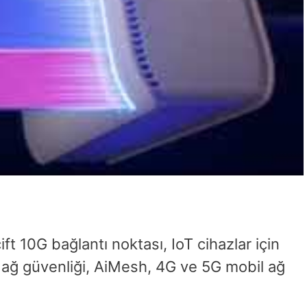
 10G bağlantı noktası, IoT cihazlar için
z ağ güvenliği, AiMesh, 4G ve 5G mobil ağ