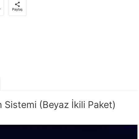
r
Paylaş
stemi (Beyaz İkili Paket)