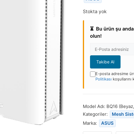
Stokta yok
⏳
Bu ürün şu anda 
olun!
E-
posta
Adresi
Takibe Al
E-posta adresime ürü
Politikası
koşullarını
Bu
ürün
stoğa
Model Adı:
BQ16 (Beyaz, 
döndüğünde
Kategoriler:
Mesh Sis
bildirim
Marka:
ASUS
almak
için