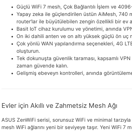
Güçlü WiFi 7 mesh, Çok Bağlantılı İşlem ve 4096-Q
Yapay zeka ile güçlendirilen üstün AiMesh, 740 m
router’lar ile büyütülebilen zengin özellikli bir ev 
Basit IoT cihaz kurulumu ve yönetimi, anında VPN b
On iki dahili anten ve on altı yüksek güçlü ön uç m
Çok yönlü WAN yapılandırma seçenekleri, 4G LTE 
oluşturun.
Tek dokunuşta güvenlik taraması, kapsamlı VPN d
zaman güvende kalın.
Gelişmiş ebeveyn kontrolleri, anında görüntüleme, 
Evler için Akıllı ve Zahmetsiz Mesh Ağı
ASUS ZenWiFi serisi, sorunsuz WiFi ve minimal tarzıyla
mesh WiFi ağlarını yeni bir seviyeye taşır. Yeni WiFi 7 m