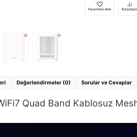
e-
Favorilere ekle
Karşılaştı
posta
adresinizi
girin.
eri
Değerlendirmeler (0)
Sorular ve Cevaplar
i7 Quad Band Kablosuz Mesh Si