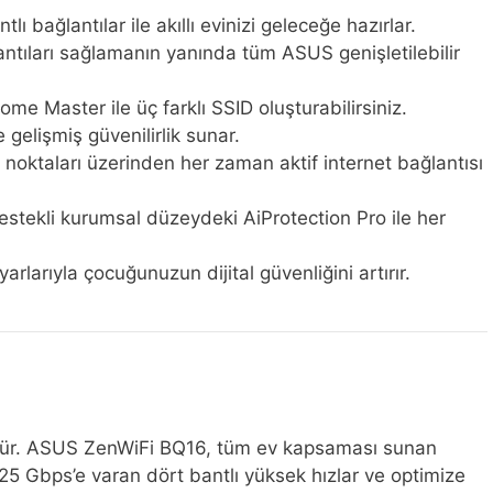
ağlantılar ile akıllı evinizi geleceğe hazırlar.
ntıları sağlamanın yanında tüm ASUS genişletilebilir
me Master ile üç farklı SSID oluşturabilirsiniz.
 gelişmiş güvenilirlik sunar.
oktaları üzerinden her zaman aktif internet bağlantısı
tekli kurumsal düzeydeki AiProtection Pro ile her
rlarıyla çocuğunuzun dijital güvenliğini artırır.
götürür. ASUS ZenWiFi BQ16, tüm ev kapsaması sunan
, 25 Gbps’e varan dört bantlı yüksek hızlar ve optimize