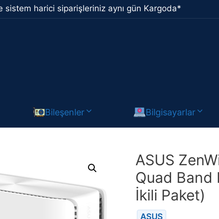
 sistem harici siparişleriniz aynı gün Kargoda*
Bileşenler
Bilgisayarlar
ASUS ZenWi
Quad Band 
İkili Paket)
ASUS