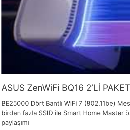
ASUS ZenWiFi BQ16 2’Lİ PAKET
BE25000 Dört Bantlı WiFi 7 (802.11be) Mesh 
birden fazla SSID ile Smart Home Master öz
paylaşımı