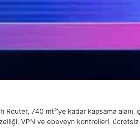
Router, 740 mt²’ye kadar kapsama alanı, çift
elliği, VPN ve ebeveyn kontrolleri, ücretsi