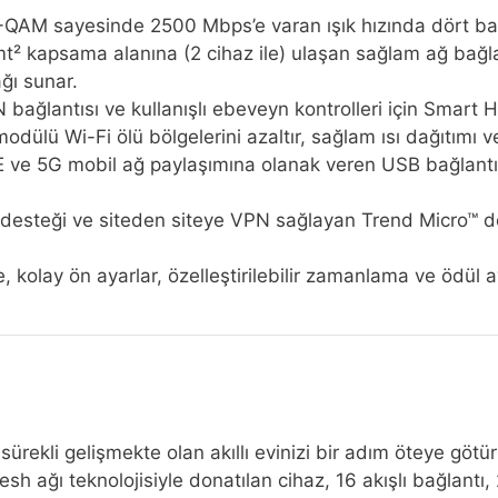
AM sayesinde 2500 Mbps’e varan ışık hızında dört bantlı b
t² kapsama alanına (2 cihaz ile) ulaşan sağlam ağ bağla
ağı sunar.
ağlantısı ve kullanışlı ebeveyn kontrolleri için Smart Ho
odülü Wi-Fi ölü bölgelerini azaltır, sağlam ısı dağıtımı ve
ve 5G mobil ağ paylaşımına olanak veren USB bağlantı n
esteği ve siteden siteye VPN sağlayan Trend Micro™ des
kolay ön ayarlar, özelleştirilebilir zamanlama ve ödül aya
 sürekli gelişmekte olan akıllı evinizi bir adım öteye 
esh ağı teknolojisiyle donatılan cihaz, 16 akışlı bağlantı