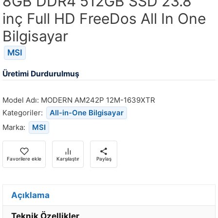
8GB DDR4 512GB SSD 23.8
inç Full HD FreeDos All In One
Bilgisayar
MSI
Üretimi Durdurulmuş
Model Adı:
MODERN AM242P 12M-1639XTR
Kategoriler:
All-in-One Bilgisayar
Marka:
MSI
Favorilere ekle
Karşılaştır
Paylaş
Açıklama
Teknik Özellikler