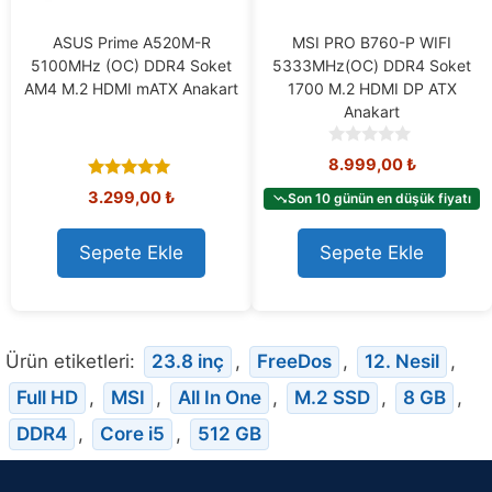
ASUS Prime A520M-R
MSI PRO B760-P WIFI
5100MHz (OC) DDR4 Soket
5333MHz(OC) DDR4 Soket
AM4 M.2 HDMI mATX Anakart
1700 M.2 HDMI DP ATX
Anakart
0
8.999,00
₺
o
5.00
u
3.299,00
₺
Son 10 günün en düşük fiyatı
out of 5
t
o
Sepete Ekle
Sepete Ekle
f
5
Ürün etiketleri:
23.8 inç
,
FreeDos
,
12. Nesil
,
Full HD
,
MSI
,
All In One
,
M.2 SSD
,
8 GB
,
DDR4
,
Core i5
,
512 GB