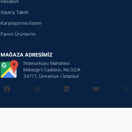
Hesabım
Sipariş Takibi
Karşılaştırma listem
Favori Ürünlerim
MAĞAZA ADRESİMİZ
Ihlamurkuyu Mahallesi
Malazgirt Caddesi, No:32/A
34771, Ümraniye / İstanbul
facebook
instagram
linkedin
youtube
X