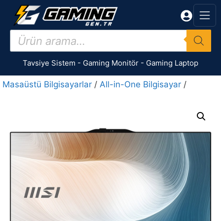
İçeriğe
atla
Products
search
Tavsiye Sistem
-
Gaming Monitör
-
Gaming Laptop
Masaüstü Bilgisayarlar
/
All-in-One Bilgisayar
/