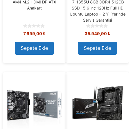
AM4 M.2 HDMI DP ATX
i7-1355U 8GB DDR4 512GB
Anakart
SSD 15.6 inç 120Hz Full HD
Ubuntu Laptop – 2 Yıl Yerinde
Servis Garantisi
0
0
7.699,00
₺
35.949,90
₺
o
o
u
u
t
t
Sepete Ekle
Sepete Ekle
o
o
f
f
5
5