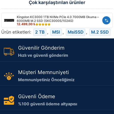
Çok karşılaştırılan ürünler
Kingston KC3000 1TB NVMe PCIe 4.0 7000MB Okuma –
6000MB M.2 SSD (SKC3000S/1024G)
12.499,00
₺
5.00
out of
Ürün etiketleri:
2 TB
,
MSI
,
MsiSSD
,
M.2 SSD
5
Güvenilir Gönderim
Hızlı ve güvenli gönderim
Müşteri Memnuniyeti
Memnuniyetiniz Önceliğimiz
Güvenli Ödeme
%100 güvenli ödeme altyapısı