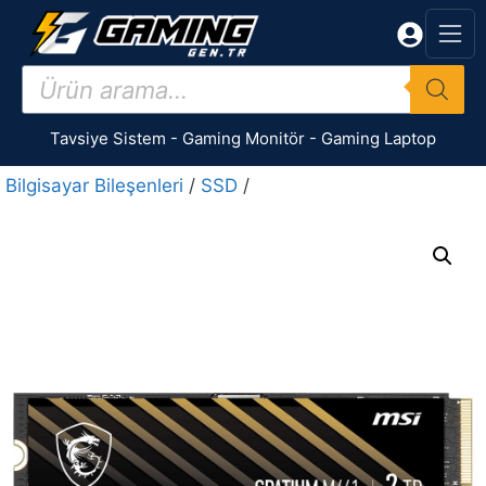
İçeriğe
atla
Products
search
Tavsiye Sistem
-
Gaming Monitör
-
Gaming Laptop
Bilgisayar Bileşenleri
/
SSD
/