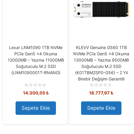
Lexar LNM1090 1TB NVMe
KLEVV Genuine G560 1TB
PCIe Gen5 x4 Okuma
NVMe PCIe Gen5 x4 Okuma
12000MB – Yazma 11000MB
13000MB – Yazma 9500MB
Soğutuculu M.2 SSD
Soğutuculu M.2 SSD
(LNM1090001T-RNANG)
(K01TBM2SP0-G56) – 2 Yıl
Birebir Değişim Garantili
0
0
14.300,05
₺
18.777,97
₺
o
o
u
u
t
t
Sepete Ekle
Sepete Ekle
o
o
f
f
5
5