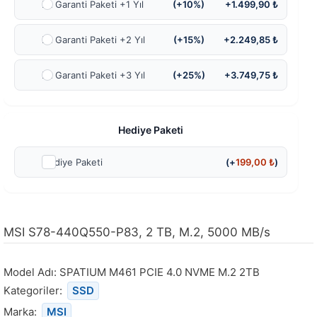
Ek Garanti Paketi +1 Yıl
(+10%)
+1.499,90 ₺
Ek Garanti Paketi +2 Yıl
(+15%)
+2.249,85 ₺
Ek Garanti Paketi +3 Yıl
(+25%)
+3.749,75 ₺
Hediye Paketi
Hediye Paketi
(+
199,00
₺
)
MSI S78-440Q550-P83, 2 TB, M.2, 5000 MB/s
Model Adı:
SPATIUM M461 PCIE 4.0 NVME M.2 2TB
Kategoriler:
SSD
Marka:
MSI