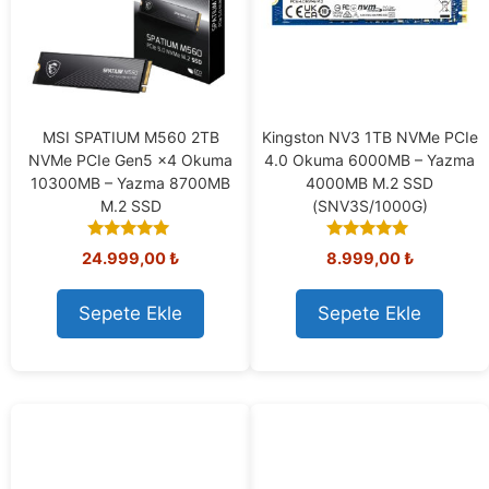
MSI SPATIUM M560 2TB
Kingston NV3 1TB NVMe PCIe
NVMe PCIe Gen5 x4 Okuma
4.0 Okuma 6000MB – Yazma
10300MB – Yazma 8700MB
4000MB M.2 SSD
M.2 SSD
(SNV3S/1000G)
5.00
5.00
24.999,00
₺
8.999,00
₺
out of 5
out of 5
Sepete Ekle
Sepete Ekle