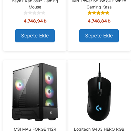
Beyaz Kablosuz Gaming
Mid Tower 650W 80+ White
Mouse
Gaming Kasa
0
5.00
4.748,94
₺
4.748,84
₺
o
out of 5
u
t
Sepete Ekle
Sepete Ekle
o
f
5
MSI MAG FORGE 112R
Logitech G403 HERO RGB