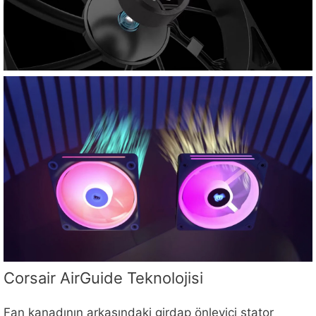
Corsair AirGuide Teknolojisi
Fan kanadının arkasındaki girdap önleyici stator