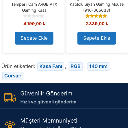
Temperli Cam ARGB ATX
Kablolu Siyah Gaming Mouse
Gaming Kasa
(910-005633)
0
5.00
4.199,00
₺
2.339,00
₺
o
out of 5
u
t
Sepete Ekle
Sepete Ekle
o
f
5
Ürün etiketleri:
Kasa Fanı
,
RGB
,
140 mm
,
Corsair
Güvenilir Gönderim
Hızlı ve güvenli gönderim
Müşteri Memnuniyeti