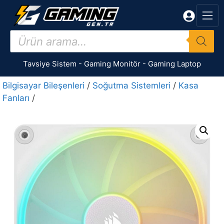
İçeriğe
atla
Products
search
Tavsiye Sistem
-
Gaming Monitör
-
Gaming Laptop
Bilgisayar Bileşenleri
/
Soğutma Sistemleri
/
Kasa
Fanları
/