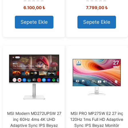
0
0
6.100,00
₺
7.799,00
₺
o
o
u
u
t
t
Sepete Ekle
Sepete Ekle
o
o
f
f
5
5
MSI Modern MD272UPSW 27
MSI PRO MP275W E2 27 inç
inç 60Hz 4ms 4K UHD
120Hz 1ms Full HD Adaptive
Adaptive Sync IPS Beyaz
Sync IPS Beyaz Monitör