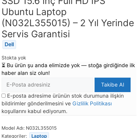
SSD 15.6 inç Full HD IPS
Ubuntu Laptop
(N032L355015) – 2 Yıl Yerinde
Servis Garantisi
Dell
Stokta yok
⏳
Bu ürün şu anda elimizde yok — stoğa girdiğinde ilk
haber alan siz olun!
E-
Takibe Al
posta
E-posta adresime ürünün stok durumuna ilişkin
Adresi
bildirimler gönderilmesini ve
Gizlilik Politikası
koşullarını kabul ediyorum.
Bu
ürün
Model Adı:
N032L355015
stoğa
Kategoriler:
Laptop