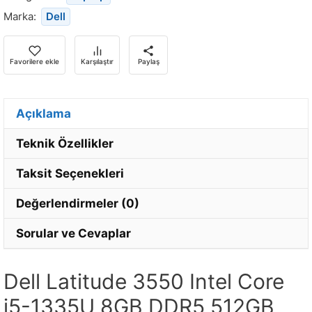
döndüğünde
Marka:
Dell
bildirim
almak
için
Favorilere ekle
Karşılaştır
Paylaş
e-
posta
adresinizi
Açıklama
girin.
Teknik Özellikler
Taksit Seçenekleri
Değerlendirmeler (0)
Sorular ve Cevaplar
Dell Latitude 3550 Intel Core
i5-1335U 8GB DDR5 512GB