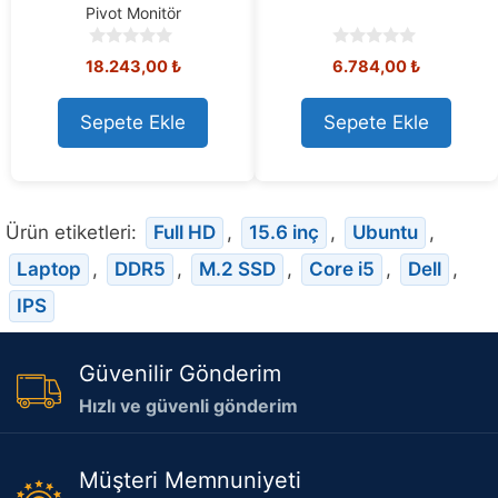
Pivot Monitör
0
0
18.243,00
₺
6.784,00
₺
o
o
u
u
t
t
Sepete Ekle
Sepete Ekle
o
o
f
f
5
5
Ürün etiketleri:
Full HD
,
15.6 inç
,
Ubuntu
,
Laptop
,
DDR5
,
M.2 SSD
,
Core i5
,
Dell
,
IPS
Güvenilir Gönderim
Hızlı ve güvenli gönderim
Müşteri Memnuniyeti