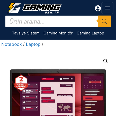
İçeriğe
atla
Products
search
Tavsiye Sistem
-
Gaming Monitör
-
Gaming Laptop
Notebook
/
Laptop
/