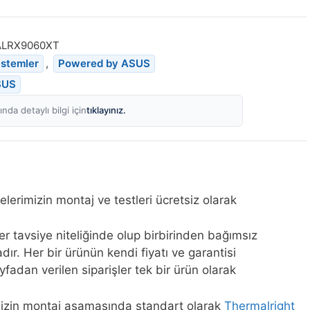
ALRX9060XT
istemler
,
Powered by ASUS
SUS
tıklayınız.
nda detaylı bilgi için
elerimizin montaj ve testleri ücretsiz olarak
ler tavsiye niteliğinde olup birbirinden bağımsız
ır. Her bir ürünün kendi fiyatı ve garantisi
fadan verilen siparişler tek bir ürün olarak
mizin montaj aşamasında standart olarak
Thermalright