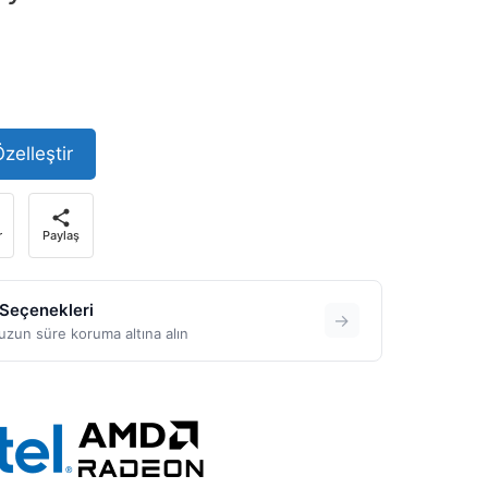
zelleştir
r
Paylaş
 Seçenekleri
→
zun süre koruma altına alın