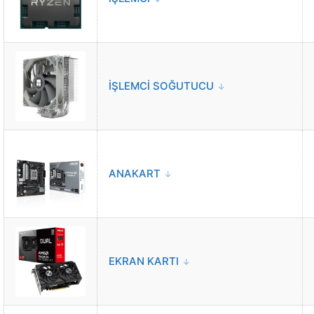
1080p
Standart ayar
560
FPS*
1440p
Maksimum ayar
445
FPS*