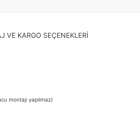
ma
Taksit Seçenekleri
Değerlendirmeler (0)
MODEL
Standart Montaj (3 iş günü, ekran kartı ve soğutucu montajı ya
VIP Hizmet Paketi Yok