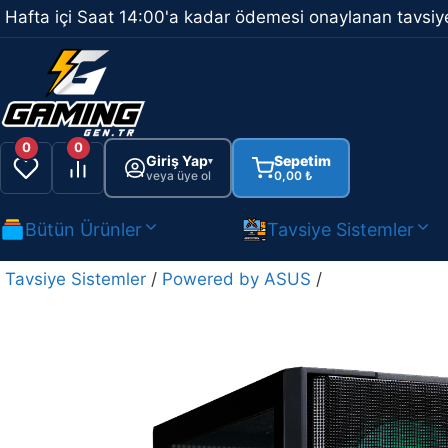
İçeriğe
Hafta içi Saat 14:00'a kadar ödemesi onaylanan tavsiye
atla
0
0
Giriş Yap
Sepetim
▾
veya üye ol
0,00
₺
Bütün Ürünler
Tavsiye Sistemler
Tavsiye Sistemler
/
Powered by ASUS
/