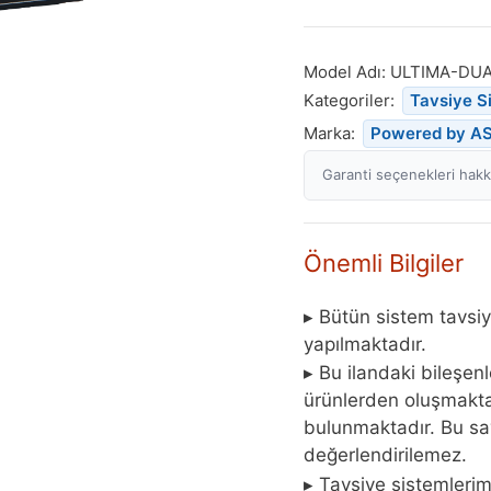
Model Adı:
ULTIMA-DU
Kategoriler:
Tavsiye S
Marka:
Powered by A
Garanti seçenekleri hakkı
Önemli Bilgiler
▸ Bütün sistem tavsiy
yapılmaktadır.
▸ Bu ilandaki bileşen
ürünlerden oluşmaktad
bulunmaktadır. Bu say
değerlendirilemez.
▸ Tavsiye sistemleri