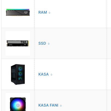
BİLEŞEN PERFORMANSI
Genel Puan
15062
İşlemci Puanı