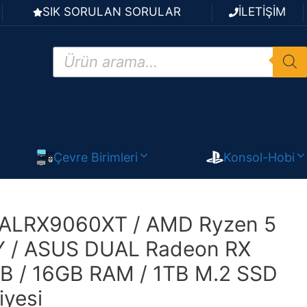
SIK SORULAN SORULAR
İLETİŞİM
Products
search
Çevre Birimleri
Konsol-Hobi
ALRX9060XT / AMD Ryzen 5
 / ASUS DUAL Radeon RX
B / 16GB RAM / 1TB M.2 SSD
iyesi