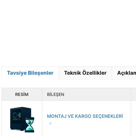
OYUN PERFORMANSI
Oyun seçerek FPS skorlarını görün.
Oyun
Secin