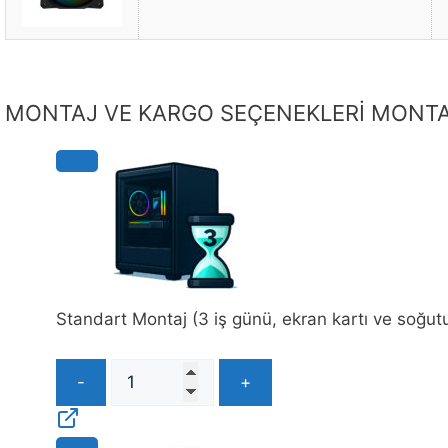
10397
Ekran Kartı Puanı
16358
*
Detaylı bilgi için tıklayınız
.
Tavsiye Bileşenler
Teknik Özellikler
Açıkla
RESIM
BILEŞEN
MONTAJ VE KARGO SEÇENEKLERİ
VIP HİZMET PAKETLERİ