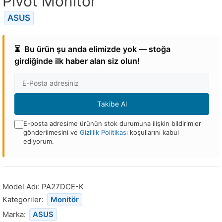
Pivot Monitör
ASUS
⏳
Bu ürün şu anda elimizde yok — stoğa
girdiğinde ilk haber alan siz olun!
E-
posta
Adresi
Takibe Al
E-posta adresime ürünün stok durumuna ilişkin bildirimler
gönderilmesini ve
Gizlilik Politikası
koşullarını kabul
ediyorum.
Bu
ürün
stoğa
Model Adı:
PA27DCE-K
döndüğünde
Kategoriler:
Monitör
bildirim
Marka:
ASUS
almak