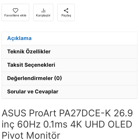
için
e-
Favorilere ekle
Karşılaştır
Paylaş
posta
adresinizi
girin.
Açıklama
Teknik Özellikler
Taksit Seçenekleri
Değerlendirmeler (0)
Sorular ve Cevaplar
ASUS ProArt PA27DCE-K 26.9
inç 60Hz 0.1ms 4K UHD OLED
Pivot Monitör