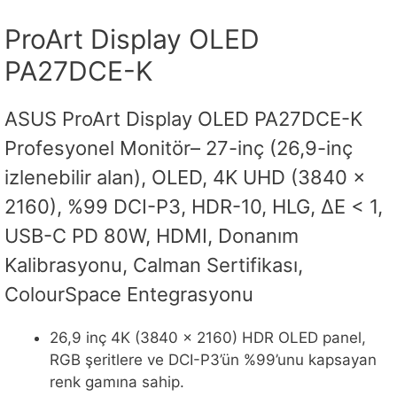
ProArt Display OLED
PA27DCE-K
ASUS ProArt Display OLED PA27DCE-K
Profesyonel Monitör– 27-inç (26,9-inç
izlenebilir alan), OLED, 4K UHD (3840 x
2160), %99 DCI-P3, HDR-10, HLG, ΔE < 1,
USB-C PD 80W, HDMI, Donanım
Kalibrasyonu, Calman Sertifikası,
ColourSpace Entegrasyonu
26,9 inç 4K (3840 x 2160) HDR OLED panel,
RGB şeritlere ve DCI-P3’ün %99’unu kapsayan
renk gamına sahip.