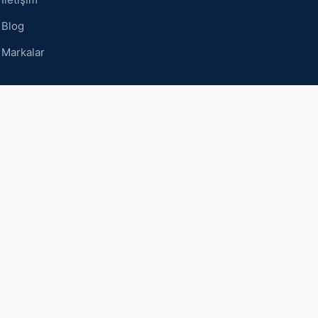
Blog
8.439,00
₺
Markalar
Sepete Ekle
SİTE KULLANIMI
KVKK Bilgilendirme
Satış Sözleşmesi
Şartlar ve Koşullar
Sık Sorulan Sorular
HESAP BİLGİLERİ
Hesabım
Sipariş Takibi