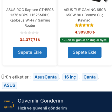
ASUS ROG Rapture GT-BE98
ASUS TUF GAMING 650B
1376MBPS-11525MBPS
650W 80+ Bronze Güç
Kablosuz Wi-Fi 7 Gaming
Kaynağı
Router
4.90
4.399,00
₺
out of 5
0
34.377,71
₺
Son 10 günün en düşük fiyatı
o
u
t
Sepete Ekle
Sepete Ekle
o
f
5
Ürün etiketleri:
AsusÇanta
,
16 inç
,
Çanta
,
ASUS
Güvenilir Gönderim
Hızlı ve güvenli gönderim