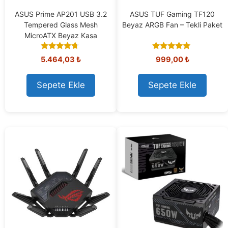
ASUS Prime AP201 USB 3.2
ASUS TUF Gaming TF120
Tempered Glass Mesh
Beyaz ARGB Fan – Tekli Paket
MicroATX Beyaz Kasa
4.50
5.00
5.464,03
₺
999,00
₺
out of 5
out of 5
Sepete Ekle
Sepete Ekle