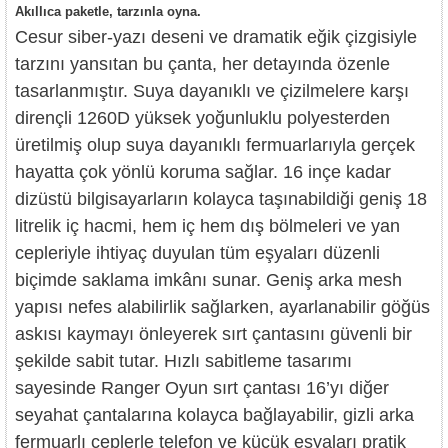
Akıllıca paketle, tarzınla oyna.
Cesur siber-yazı deseni ve dramatik eğik çizgisiyle
tarzını yansıtan bu çanta, her detayında özenle
tasarlanmıştır. Suya dayanıklı ve çizilmelere karşı
dirençli 1260D yüksek yoğunluklu polyesterden
üretilmiş olup suya dayanıklı fermuarlarıyla gerçek
hayatta çok yönlü koruma sağlar. 16 inçe kadar
dizüstü bilgisayarların kolayca taşınabildiği geniş 18
litrelik iç hacmi, hem iç hem dış bölmeleri ve yan
cepleriyle ihtiyaç duyulan tüm eşyaları düzenli
biçimde saklama imkânı sunar. Geniş arka mesh
yapısı nefes alabilirlik sağlarken, ayarlanabilir göğüs
askısı kaymayı önleyerek sırt çantasını güvenli bir
şekilde sabit tutar. Hızlı sabitleme tasarımı
sayesinde Ranger Oyun sırt çantası 16’yı diğer
seyahat çantalarına kolayca bağlayabilir, gizli arka
fermuarlı ceplerle telefon ve küçük eşyaları pratik