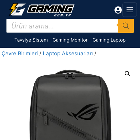
İçeriğe
atla
Products
search
Tavsiye Sistem
-
Gaming Monitör
-
Gaming Laptop
Çevre Birimleri
/
Laptop Aksesuarları
/