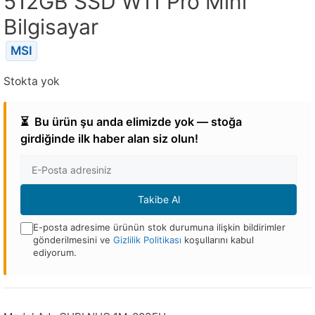
512GB SSD W11 Pro Mini
Bilgisayar
MSI
Stokta yok
⏳
Bu ürün şu anda elimizde yok — stoğa
girdiğinde ilk haber alan siz olun!
E-
posta
Adresi
Takibe Al
E-posta adresime ürünün stok durumuna ilişkin bildirimler
gönderilmesini ve
Gizlilik Politikası
koşullarını kabul
ediyorum.
Bu
ürün
stoğa