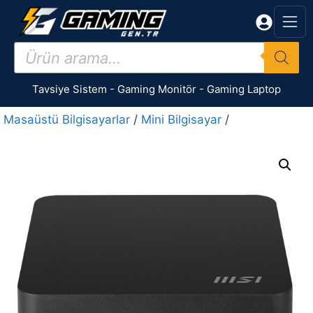
İçeriğe
atla
Products
search
Tavsiye Sistem
-
Gaming Monitör
-
Gaming Laptop
Masaüstü Bilgisayarlar
/
Mini Bilgisayar
/