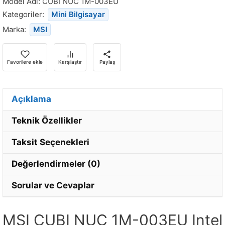
Model Adı:
CUBI NUC 1M-003EU
döndüğünde
Kategoriler:
Mini Bilgisayar
bildirim
Marka:
MSI
almak
için
e-
Favorilere ekle
Karşılaştır
Paylaş
posta
adresinizi
girin.
Açıklama
Teknik Özellikler
Taksit Seçenekleri
Değerlendirmeler (0)
Sorular ve Cevaplar
MSI CUBI NUC 1M-003EU Intel