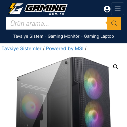
İçeriğe
atla
Products
search
Tavsiye Sistem
-
Gaming Monitör
-
Gaming Laptop
Tavsiye Sistemler
/
Powered by MSI
/