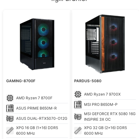
GAMING-8700F
PARDUS-5080
AMD
Ryzen 7 9700X
AMD
Ryzen 7 8700F
MSI
PRO B650M-P
ASUS
PRIME B650M-R
MSI
GEFORCE RTX 5080 16G
ASUS
DUAL-RTX5070-O12G
INSPIRE 3X OC
XPG
16 GB (1x16) DDR5
XPG
32 GB (2x16) DDR5
6000 MHz
6000 MHz