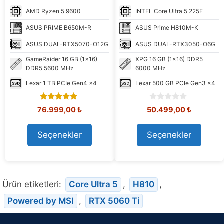
AMD
Ryzen 5 9600
INTEL
Core Ultra 5 225F
ASUS
PRIME B650M-R
ASUS
Prime H810M-K
ASUS
DUAL-RTX5070-O12G
ASUS
DUAL-RTX3050-O6G
GameRaider
16 GB (1x16)
XPG
16 GB (1x16) DDR5
DDR5 5600 MHz
6000 MHz
Lexar
1 TB PCIe Gen4 x4
Lexar
500 GB PCIe Gen3 x4
4.87
0
Orijinal
Şu
Orijinal
Şu
76.999,00
₺
50.499,00
₺
out of 5
o
fiyat:
andaki
fiyat:
andaki
u
91.306,20 ₺.
fiyat:
51.672,09 ₺.
fiyat:
t
Seçenekler
Seçenekler
76.999,00 ₺.
50.499,0
o
f
5
Ürün etiketleri:
Core Ultra 5
,
H810
,
Powered by MSI
,
RTX 5060 Ti