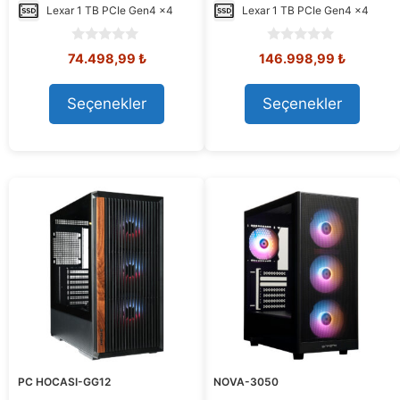
Lexar
1 TB PCIe Gen4 x4
Lexar
1 TB PCIe Gen4 x4
0
0
Orijinal
Şu
Orijinal
Şu
74.498,99
₺
146.998,99
₺
o
o
fiyat:
andaki
fiyat:
andaki
u
u
88.289,53 ₺.
fiyat:
159.844,63 ₺.
fiyat:
t
t
Seçenekler
Seçenekler
74.498,99 ₺.
146.998
o
o
f
f
5
5
PC HOCASI-GG12
NOVA-3050