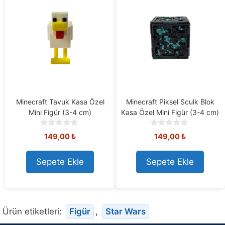
Minecraft Tavuk Kasa Özel
Minecraft Piksel Sculk Blok
Mini Figür (3-4 cm)
Kasa Özel Mini Figür (3-4 cm)
0
0
149,00
₺
149,00
₺
o
o
u
u
t
t
Sepete Ekle
Sepete Ekle
o
o
f
f
5
5
Ürün etiketleri:
Figür
,
Star Wars