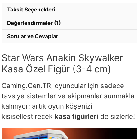
posta
Taksit Seçenekleri
adresinizi
girin.
Değerlendirmeler (1)
Sorular ve Cevaplar
Star Wars Anakin Skywalker
Kasa Özel Figür (3-4 cm)
Gaming.Gen.TR, oyuncular için sadece
tavsiye sistemler ve ekipmanlar sunmakla
kalmıyor; artık oyun köşenizi
kişiselleştirecek
kasa figürleri
de sizlerle!