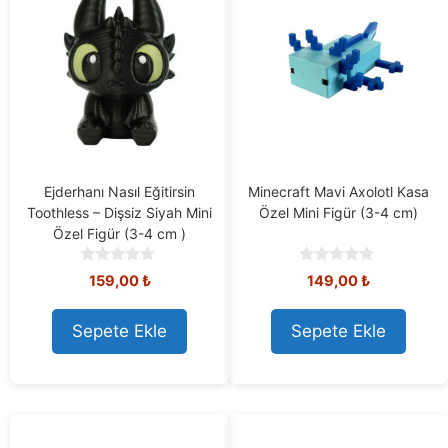
Ejderhanı Nasıl Eğitirsin
Minecraft Mavi Axolotl Kasa
Toothless – Dişsiz Siyah Mini
Özel Mini Figür (3-4 cm)
Özel Figür (3-4 cm )
0
0
159,00
₺
149,00
₺
o
o
u
u
t
t
Sepete Ekle
Sepete Ekle
o
o
f
f
5
5