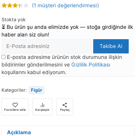
(
1
müşteri değerlendirmesi)
3.00
out of
Stokta yok
5
⏳
Bu ürün şu anda elimizde yok — stoğa girdiğinde ilk
haber alan siz olun!
E-
Takibe Al
posta
E-posta adresime ürünün stok durumuna ilişkin
Adresi
bildirimler gönderilmesini ve
Gizlilik Politikası
koşullarını kabul ediyorum.
Bu
ürün
Kategoriler:
Figür
stoğa
döndüğünde
bildirim
Favorilere ekle
Karşılaştır
Paylaş
almak
için
Açıklama
e-