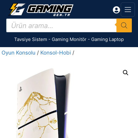
İçeriğe
atla
Products
search
Tavsiye Sistem
-
Gaming Monitör
-
Gaming Laptop
Oyun Konsolu
/
Konsol-Hobi
/