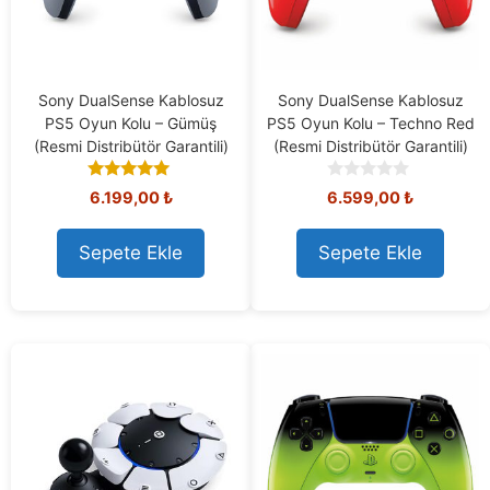
Sony DualSense Kablosuz
Sony DualSense Kablosuz
PS5 Oyun Kolu – Gümüş
PS5 Oyun Kolu – Techno Red
(Resmi Distribütör Garantili)
(Resmi Distribütör Garantili)
5.00
0
6.199,00
₺
6.599,00
₺
out of 5
o
u
t
Sepete Ekle
Sepete Ekle
o
f
5