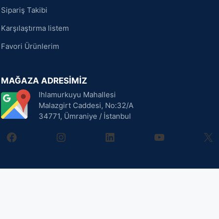
Sipariş Takibi
Karşılaştırma listem
Favori Ürünlerim
MAĞAZA ADRESİMİZ
Ihlamurkuyu Mahallesi
Malazgirt Caddesi, No:32/A
34771, Ümraniye / İstanbul
facebook
instagram
linkedin
youtube
X
Sepete Ekle