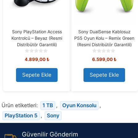
Sony PlayStation Access
Sony DualSense Kablosuz
Kontrolcü – Beyaz (Resmi
PS5 Oyun Kolu – Remix Green
Distribütör Garantili)
(Resmi Distribütör Garantili)
0
0
4.899,00
₺
6.599,00
₺
o
o
u
u
t
t
Sepete Ekle
Sepete Ekle
o
o
f
f
5
5
Ürün etiketleri:
1 TB
,
Oyun Konsolu
,
PlayStation 5
,
Sony
Güvenilir Gönderim