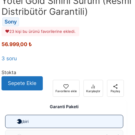
Yotei Gold Sınırlı Sürüm (Resmi
Distribütör Garantili)
Sony
23 kişi bu ürünü favorilerine ekledi.
56.999,00
₺
3 soru
Stokta
Sepete Ekle
Favorilere ekle
Karşılaştır
Paylaş
Garanti Paketi
Hiçbiri