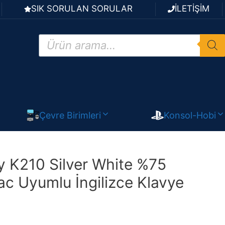
SIK SORULAN SORULAR
İLETİŞİM
Products
search
Çevre Birimleri
Konsol-Hobi
y K210 Silver White %75
c Uyumlu İngilizce Klavye