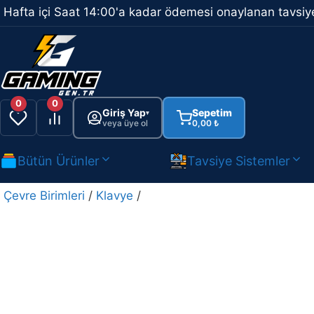
İçeriğe
Hafta içi Saat 14:00'a kadar ödemesi onaylanan tavsiye
atla
0
0
Giriş Yap
Sepetim
▾
veya üye ol
0,00
₺
Bütün Ürünler
Tavsiye Sistemler
Çevre Birimleri
/
Klavye
/