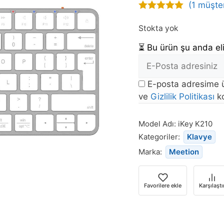
(
1
müşter
5.00
out of
5
Stokta yok
⏳
Bu ürün şu anda eli
E-
posta
E-posta adresime ü
Adresi
ve
Gizlilik Politikası
ko
Bu
ürün
Model Adı:
iKey K210
stoğa
Kategoriler:
Klavye
döndüğünde
Marka:
Meetion
bildirim
almak
için
Favorilere ekle
Karşılaştı
e-
posta
adresinizi