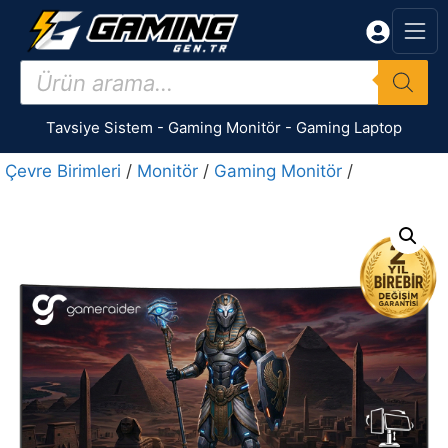
İçeriğe
atla
Products
search
Tavsiye Sistem
-
Gaming Monitör
-
Gaming Laptop
Çevre Birimleri
/
Monitör
/
Gaming Monitör
/