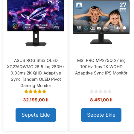
ASUS ROG Strix OLED
MSI PRO MP275Q 27 inç
XG27AQWMG 26.5 inç 280Hz
100Hz 1ms 2K WQHD
0.03ms 2K QHD Adaptive
Adaptive Sync IPS Monitör
Sync Tandem OLED Pivot
Gaming Monitör
5.00
0
32.199,00
₺
8.451,00
₺
out of 5
o
u
t
Sepete Ekle
Sepete Ekle
o
f
5