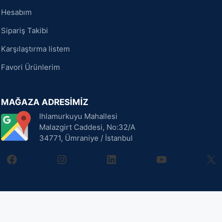
Hesabım
Sipariş Takibi
Karşılaştırma listem
Favori Ürünlerim
MAĞAZA ADRESİMİZ
Ihlamurkuyu Mahallesi
Malazgirt Caddesi, No:32/A
34771, Ümraniye / İstanbul
facebook
instagram
linkedin
youtube
X