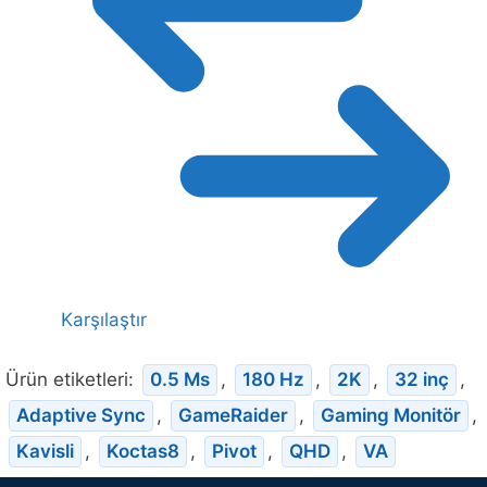
Karşılaştır
Ürün etiketleri:
0.5 Ms
,
180 Hz
,
2K
,
32 inç
,
Adaptive Sync
,
GameRaider
,
Gaming Monitör
,
Kavisli
,
Koctas8
,
Pivot
,
QHD
,
VA