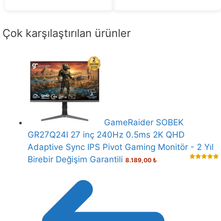
5
Çok karşılaştırılan ürünler
GameRaider SOBEK
GR27Q24I 27 inç 240Hz 0.5ms 2K QHD
Adaptive Sync IPS Pivot Gaming Monitör - 2 Yıl
Birebir Değişim Garantili
8.189,00
₺
5.00
out of
5