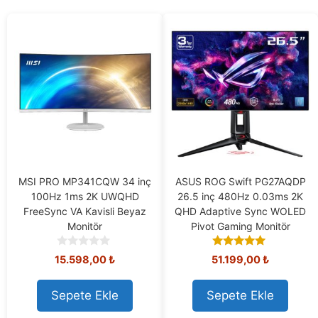
MSI PRO MP341CQW 34 inç
ASUS ROG Swift PG27AQDP
100Hz 1ms 2K UWQHD
26.5 inç 480Hz 0.03ms 2K
FreeSync VA Kavisli Beyaz
QHD Adaptive Sync WOLED
Monitör
Pivot Gaming Monitör
0
5.00
15.598,00
₺
51.199,00
₺
o
out of 5
u
t
Sepete Ekle
Sepete Ekle
o
f