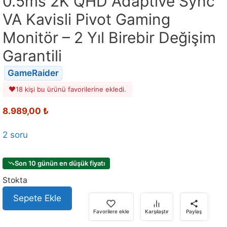
0.5ms 2K QHD Adaptive Sync
VA Kavisli Pivot Gaming
Monitör – 2 Yıl Birebir Değişim
Garantili
GameRaider
18 kişi bu ürünü favorilerine ekledi.
8.989,00
₺
2 soru
Son 10 günün en düşük fiyatı
Stokta
Sepete Ekle
Favorilere ekle
Karşılaştır
Paylaş