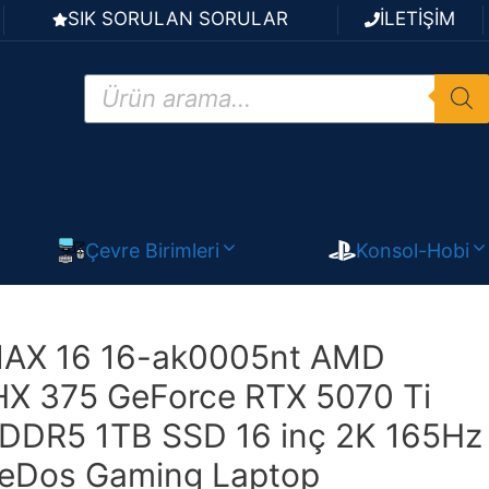
SIK SORULAN SORULAR
İLETİŞİM
Products
search
Çevre Birimleri
Konsol-Hobi
AX 16 16-ak0005nt AMD
HX 375 GeForce RTX 5070 Ti
DDR5 1TB SSD 16 inç 2K 165Hz
eeDos Gaming Laptop