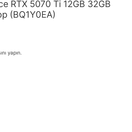
ce RTX 5070 Ti 12GB 32GB
op (BQ1Y0EA)
ını yapın.