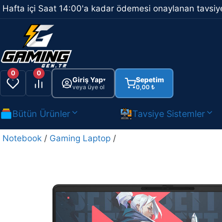
İçeriğe
Hafta içi Saat 14:00'a kadar ödemesi onaylanan tavsiye
atla
0
0
Giriş Yap
Sepetim
▾
veya üye ol
0,00
₺
Bütün Ürünler
Tavsiye Sistemler
Notebook
/
Gaming Laptop
/