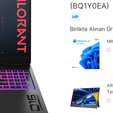
(BQ1Y0EA)
HP
Birlikte Alınan Ür
MI
AR
Taş