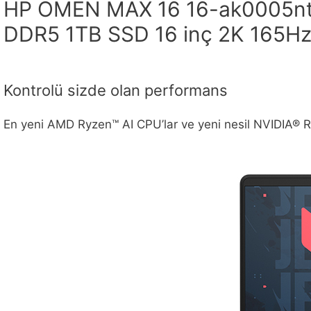
HP OMEN MAX 16 16-ak0005nt 
DDR5 1TB SSD 16 inç 2K 165H
Kontrolü sizde olan performans
En yeni AMD Ryzen™ AI CPU’lar ve yeni nesil NVIDIA® RTX