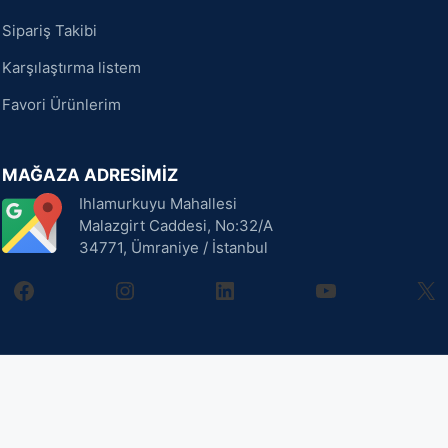
Sipariş Takibi
Karşılaştırma listem
Favori Ürünlerim
MAĞAZA ADRESİMİZ
Ihlamurkuyu Mahallesi
Malazgirt Caddesi, No:32/A
34771, Ümraniye / İstanbul
facebook
instagram
linkedin
youtube
X
999,00
₺
Sepete Ekle