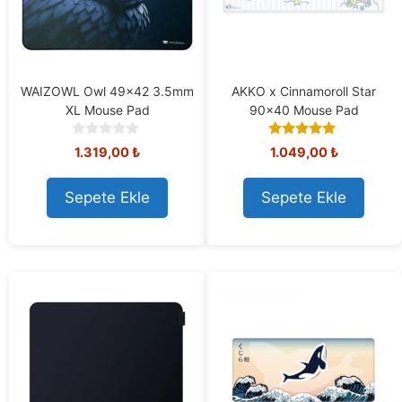
WAIZOWL Owl 49×42 3.5mm
AKKO x Cinnamoroll Star
XL Mouse Pad
90×40 Mouse Pad
0
5.00
1.319,00
₺
1.049,00
₺
o
out of 5
u
t
Sepete Ekle
Sepete Ekle
o
f
5