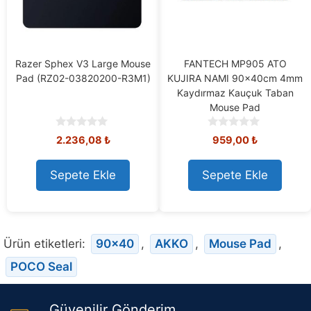
Razer Sphex V3 Large Mouse
FANTECH MP905 ATO
Pad (RZ02-03820200-R3M1)
KUJIRA NAMI 90x40cm 4mm
Kaydırmaz Kauçuk Taban
Mouse Pad
0
0
2.236,08
₺
959,00
₺
o
o
u
u
t
t
Sepete Ekle
Sepete Ekle
o
o
f
f
5
5
Ürün etiketleri:
90×40
,
AKKO
,
Mouse Pad
,
POCO Seal
Güvenilir Gönderim