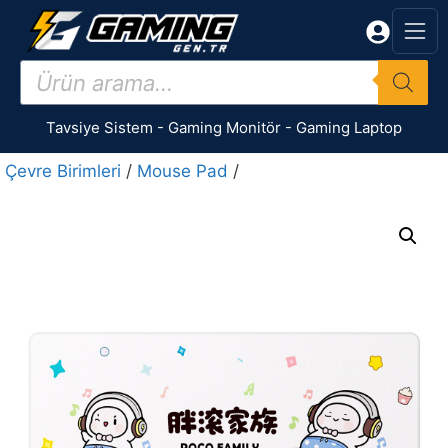
İçeriğe
atla
Products
search
Tavsiye Sistem
-
Gaming Monitör
-
Gaming Laptop
Çevre Birimleri
/
Mouse Pad
/