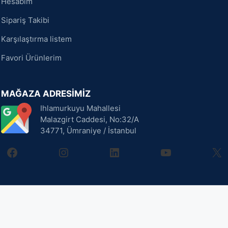
Hesabım
Sipariş Takibi
Karşılaştırma listem
Favori Ürünlerim
MAĞAZA ADRESİMİZ
Ihlamurkuyu Mahallesi
Malazgirt Caddesi, No:32/A
34771, Ümraniye / İstanbul
facebook
instagram
linkedin
youtube
X
999,00
₺
Sepete Ekle