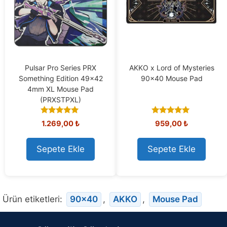
Pulsar Pro Series PRX
AKKO x Lord of Mysteries
Something Edition 49×42
90×40 Mouse Pad
4mm XL Mouse Pad
(PRXSTPXL)
5.00
4.88
1.269,00
₺
959,00
₺
out of 5
out of 5
Sepete Ekle
Sepete Ekle
Ürün etiketleri:
90×40
,
AKKO
,
Mouse Pad