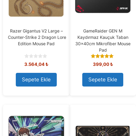
Razer Gigantus V2 Large –
GameRaider GEN M
Counter-Strike 2 Dragon Lore
Kaydırmaz Kauçuk Taban
Edition Mouse Pad
30x40cm Mikrofiber Mouse
Pad
0
5.00
3.564,04
₺
399,00
₺
o
out of 5
u
t
Sepete Ekle
Sepete Ekle
o
f
5