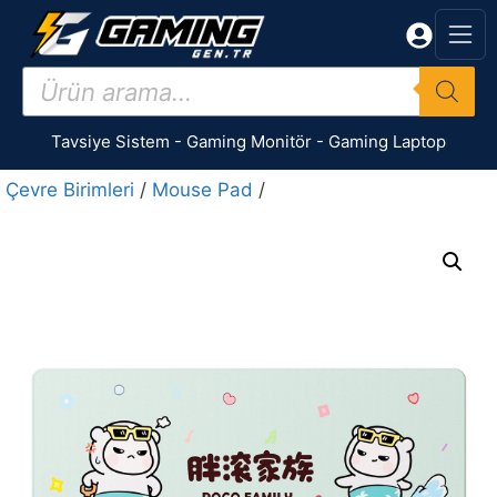
İçeriğe
atla
Products
search
Tavsiye Sistem
-
Gaming Monitör
-
Gaming Laptop
Çevre Birimleri
/
Mouse Pad
/