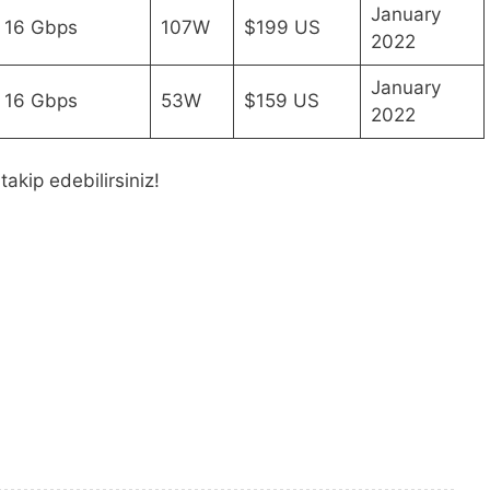
January
16 Gbps
107W
$199 US
2022
January
16 Gbps
53W
$159 US
2022
akip edebilirsiniz!