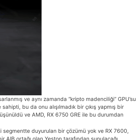
sarlanmış ve aynı zamanda “kripto madenciliği” GPU’su
ipti, bu da onu alışılmadık bir çıkış yapmış bir
rak düşünüldü ve AMD, RX 6750 GRE ile bu durumdan
aki segmentte duyurulan bir çözümü yok ve RX 7600,
r AIB ortağı olan Yeston tarafından sunulacağı