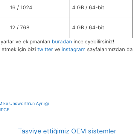
16 / 1024
4 GB / 64-bit
12 / 768
4 GB / 64-bit
ayarlar ve ekipmanları
buradan
inceleyebilirsiniz!
 etmek için bizi
twitter
ve
instagram
sayfalarımızdan da t
Mike Unsworth’un Ayrılığı
-HPCE
Tasviye ettiğimiz OEM sistemler