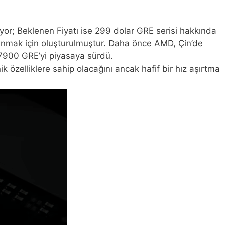
; Beklenen Fiyatı ise 299 dolar GRE serisi hakkında
ni anmak için oluşturulmuştur. Daha önce AMD, Çin’de
X 7900 GRE’yi piyasaya sürdü.
zelliklere sahip olacağını ancak hafif bir hız aşırtma