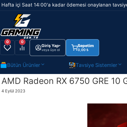
İçeriğe
Hafta içi Saat 14:00'a kadar ödemesi onaylanan tavsiye
atla
0
0
Giriş Yap
Sepetim
▾
veya üye ol
0,00
₺
Bütün Ürünler
Tavsiye Sistemler
AMD Radeon RX 6750 GRE 10 GB
4 Eylül 2023