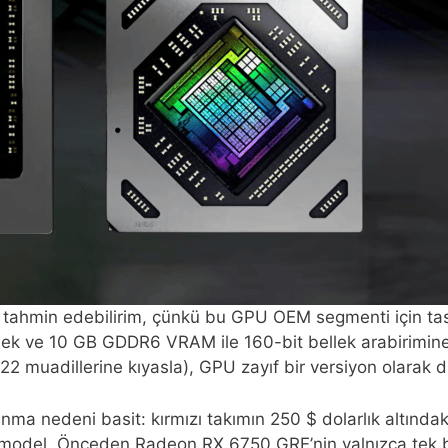
 tahmin edebilirim, çünkü bu GPU OEM segmenti için ta
 ve 10 GB GDDR6 VRAM ile 160-bit bellek arabirimine sah
i 22 muadillerine kıyasla), GPU zayıf bir versiyon ola
nma nedeni basit: kırmızı takımın 250 $ dolarlık altınd
i model. Önceden Radeon RX 6750 GRE’nin yalnızca tek bi