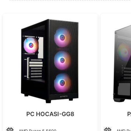
PC HOCASI-GG8
P
AMD
Ryzen 5 5600
AMD
R