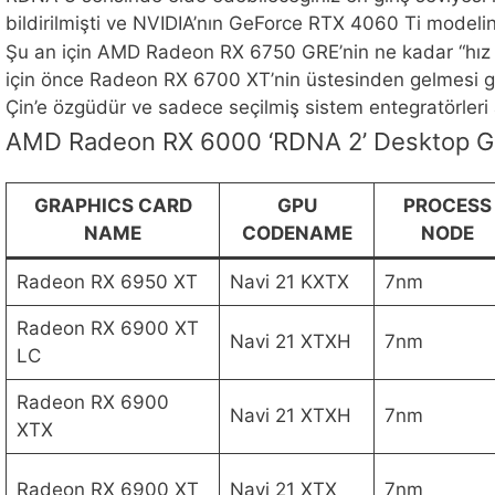
bildirilmişti ve NVIDIA’nın GeForce RTX 4060 Ti modelini 
Şu an için AMD Radeon RX 6750 GRE’nin ne kadar “hız 
için önce Radeon RX 6700 XT’nin üstesinden gelmesi ge
Çin’e özgüdür ve sadece seçilmiş sistem entegratörleri 
AMD Radeon RX 6000 ‘RDNA 2’ Desktop Gr
GRAPHICS CARD
GPU
PROCESS
NAME
CODENAME
NODE
Radeon RX 6950 XT
Navi 21 KXTX
7nm
Radeon RX 6900 XT
Navi 21 XTXH
7nm
LC
Radeon RX 6900
Navi 21 XTXH
7nm
XTX
Radeon RX 6900 XT
Navi 21 XTX
7nm