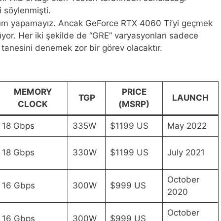
i söylenmişti.
yorum yapamayız. Ancak GeForce RTX 4060 Ti’yi geçmek
or. Her iki şekilde de “GRE” varyasyonları sadece
 tanesini denemek zor bir görev olacaktır.
MEMORY
PRICE
TGP
LAUNCH
CLOCK
(MSRP)
18 Gbps
335W
$1199 US
May 2022
18 Gbps
330W
$1199 US
July 2021
October
16 Gbps
300W
$999 US
2020
October
16 Gbps
300W
$999 US