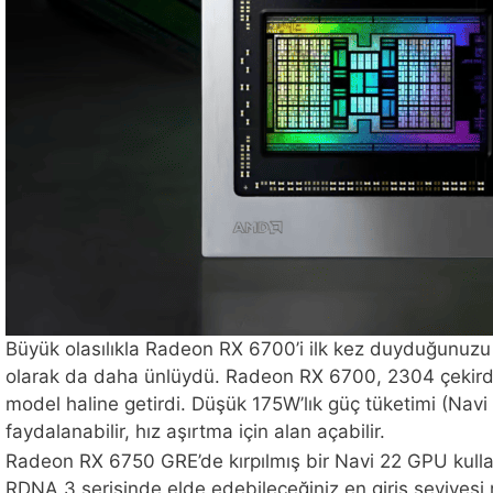
Büyük olasılıkla Radeon RX 6700’i ilk kez duyduğunuzu
olarak da daha ünlüydü. Radeon RX 6700, 2304 çekirdek
model haline getirdi. Düşük 175W’lık güç tüketimi (Nav
faydalanabilir, hız aşırtma için alan açabilir.
Radeon RX 6750 GRE’de kırpılmış bir Navi 22 GPU kulla
RDNA 3 serisinde elde edebileceğiniz en giriş seviyes