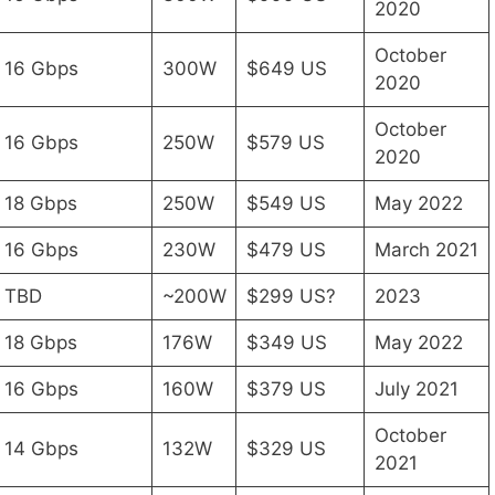
2020
October
16 Gbps
300W
$649 US
2020
October
16 Gbps
250W
$579 US
2020
18 Gbps
250W
$549 US
May 2022
16 Gbps
230W
$479 US
March 2021
TBD
~200W
$299 US?
2023
18 Gbps
176W
$349 US
May 2022
16 Gbps
160W
$379 US
July 2021
October
14 Gbps
132W
$329 US
2021