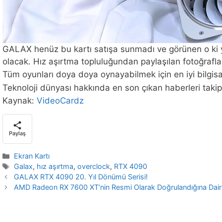
GALAX henüz bu kartı satışa sunmadı ve görünen o ki 
olacak. Hız aşırtma topluluğundan paylaşılan fotoğrafları
Tüm oyunları doya doya oynayabilmek için en iyi bilgis
Teknoloji dünyası hakkında en son çıkan haberleri takip
Kaynak:
VideoCardz
Paylaş
Kategoriler
Ekran Kartı
Etiketler
Galax
,
hız aşırtma
,
overclock
,
RTX 4090
GALAX RTX 4090 20. Yıl Dönümü Serisi!
AMD Radeon RX 7600 XT’nin Resmi Olarak Doğrulandığına Dair İşa