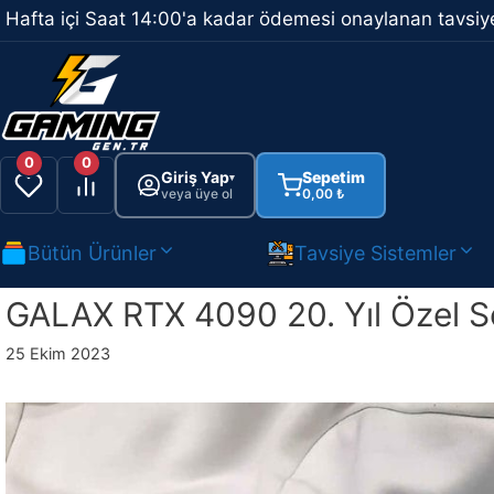
İçeriğe
Hafta içi Saat 14:00'a kadar ödemesi onaylanan tavsiye
atla
0
0
Giriş Yap
Sepetim
▾
veya üye ol
0,00
₺
Bütün Ürünler
Tavsiye Sistemler
GALAX RTX 4090 20. Yıl Özel Ser
25 Ekim 2023