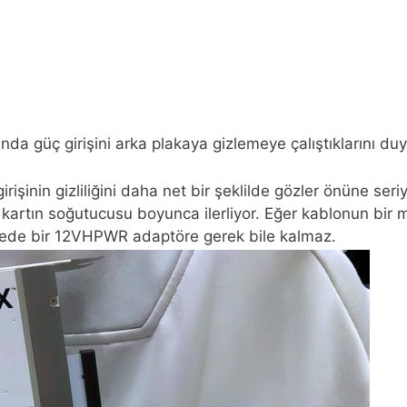
ında güç girişini arka plakaya gizlemeye çalıştıklarını 
işinin gizliliğini daha net bir şeklilde gözler önüne seriy
rtın soğutucusu boyunca ilerliyor. Eğer kablonun bir 
yede bir 12VHPWR adaptöre gerek bile kalmaz.