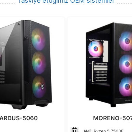
Tasviye ettiğimiz OEM sistemler
ARDUS-5060
MORENO-50
AMD
Ryzen 5 7500F