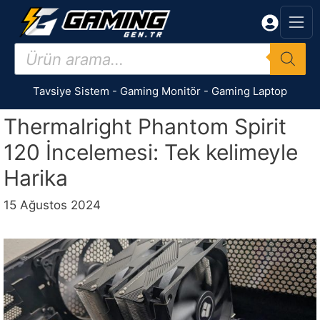
İçeriğe
atla
Products
search
Tavsiye Sistem
-
Gaming Monitör
-
Gaming Laptop
Thermalright Phantom Spirit
120 İncelemesi: Tek kelimeyle
Harika
15 Ağustos 2024