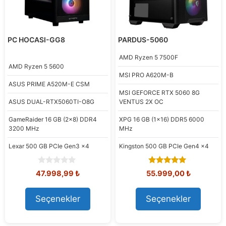
PC HOCASI-GG8
PARDUS-5060
AMD
Ryzen 5 7500F
AMD
Ryzen 5 5600
MSI
PRO A620M-B
ASUS
PRIME A520M-E CSM
MSI
GEFORCE RTX 5060 8G
ASUS
DUAL-RTX5060TI-O8G
VENTUS 2X OC
GameRaider
16 GB (2x8) DDR4
XPG
16 GB (1x16) DDR5 6000
3200 MHz
MHz
Lexar
500 GB PCIe Gen3 x4
Kingston
500 GB PCIe Gen4 x4
0
5.00
Orijinal
Şu
Orijinal
Şu
47.998,99
₺
55.999,00
₺
o
out of 5
fiyat:
andaki
fiyat:
andaki
u
58.450,11 ₺.
fiyat:
61.595,93 ₺.
fiyat:
t
Seçenekler
Seçenekler
47.998,99 ₺.
55.999,00
o
f
5