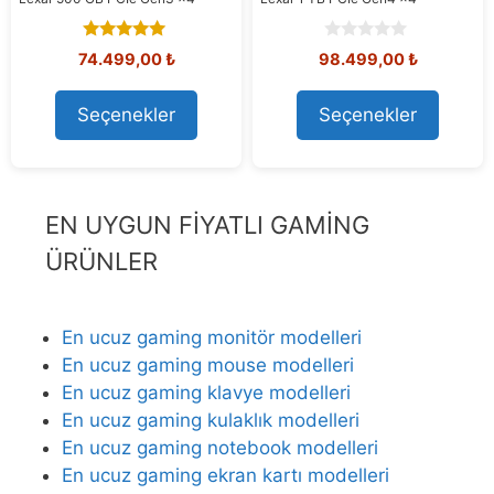
5.00
0
Orijinal
Şu
Orijinal
Şu
74.499,00
₺
98.499,00
₺
out of 5
o
fiyat:
andaki
fiyat:
andaki
u
80.291,15 ₺.
fiyat:
108.576,92 ₺.
fiyat:
t
Seçenekler
Seçenekler
74.499,00 ₺.
98.499,00
o
f
5
EN UYGUN FİYATLI GAMİNG
ÜRÜNLER
En ucuz gaming monitör modelleri
En ucuz gaming mouse modelleri
En ucuz gaming klavye modelleri
En ucuz gaming kulaklık modelleri
En ucuz gaming notebook modelleri
En ucuz gaming ekran kartı modelleri