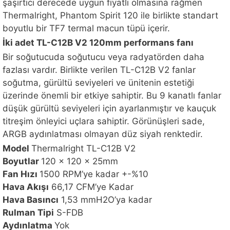
şaşırtıcı derecede uygun fiyatlı olmasına rağmen
Thermalright, Phantom Spirit 120 ile birlikte standart
boyutlu bir TF7 termal macun tüpü içerir.
İki adet TL-C12B V2 120mm performans fanı
Bir soğutucuda soğutucu veya radyatörden daha
fazlası vardır. Birlikte verilen TL-C12B V2 fanlar
soğutma, gürültü seviyeleri ve ünitenin estetiği
üzerinde önemli bir etkiye sahiptir. Bu 9 kanatlı fanlar
düşük gürültü seviyeleri için ayarlanmıştır ve kauçuk
titreşim önleyici uçlara sahiptir. Görünüşleri sade,
ARGB aydınlatması olmayan düz siyah renktedir.
Model
Thermalright TL-C12B V2
Boyutlar
120 x 120 x 25mm
Fan Hızı
1500 RPM’ye kadar +-%10
Hava Akışı
66,17 CFM’ye Kadar
Hava Basıncı
1,53 mmH2O’ya kadar
Rulman Tipi
S-FDB
Aydınlatma
Yok