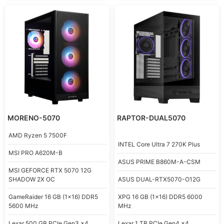
MORENO-5070
RAPTOR-DUAL5070
AMD
Ryzen 5 7500F
INTEL
Core Ultra 7 270K Plus
MSI
PRO A620M-B
ASUS
PRIME B860M-A-CSM
MSI
GEFORCE RTX 5070 12G
SHADOW 2X OC
ASUS
DUAL-RTX5070-O12G
GameRaider
16 GB (1x16) DDR5
XPG
16 GB (1x16) DDR5 6000
5600 MHz
MHz
Lexar
500 GB PCIe Gen3 x4
Lexar
1 TB PCIe Gen4 x4