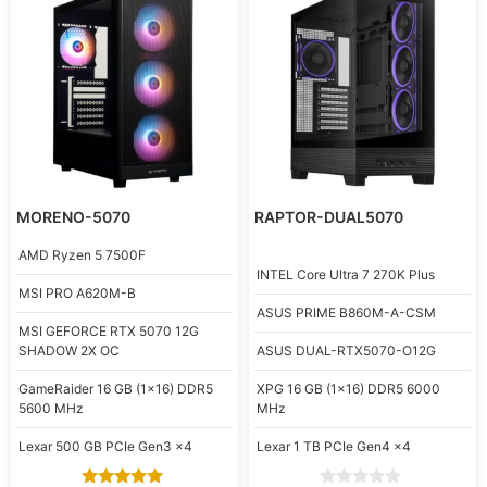
MORENO-5070
RAPTOR-DUAL5070
AMD
Ryzen 5 7500F
INTEL
Core Ultra 7 270K Plus
MSI
PRO A620M-B
ASUS
PRIME B860M-A-CSM
MSI
GEFORCE RTX 5070 12G
SHADOW 2X OC
ASUS
DUAL-RTX5070-O12G
GameRaider
16 GB (1x16) DDR5
XPG
16 GB (1x16) DDR5 6000
5600 MHz
MHz
Lexar
500 GB PCIe Gen3 x4
Lexar
1 TB PCIe Gen4 x4