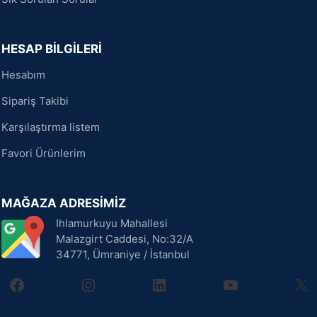
HESAP BİLGİLERİ
Hesabım
Sipariş Takibi
Karşılaştırma listem
Favori Ürünlerim
MAĞAZA ADRESİMİZ
Ihlamurkuyu Mahallesi
Malazgirt Caddesi, No:32/A
34771, Ümraniye / İstanbul
facebook
instagram
linkedin
youtube
X