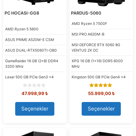
PC HOCASI-GG8
PARDUS-5060
AMD
Ryzen 5 7500F
AMD
Ryzen 5 5600
MSI
PRO A620M-B
ASUS
PRIME A520M-E CSM
MSI
GEFORCE RTX 5060 8G
ASUS
DUAL-RTX5060TI-O8G
VENTUS 2X OC
GameRaider
16 GB (2x8) DDR4
XPG
16 GB (1x16) DDR5 6000
3200 MHz
MHz
Lexar
500 GB PCIe Gen3 x4
Kingston
500 GB PCIe Gen4 x4
0
5.00
Orijinal
Şu
Orijinal
Şu
47.998,99
₺
55.999,00
₺
o
out of 5
fiyat:
andaki
fiyat:
andaki
u
58.450,11 ₺.
fiyat:
61.595,93 ₺.
fiyat:
t
Seçenekler
Seçenekler
47.998,99 ₺.
55.999,00
o
f
5