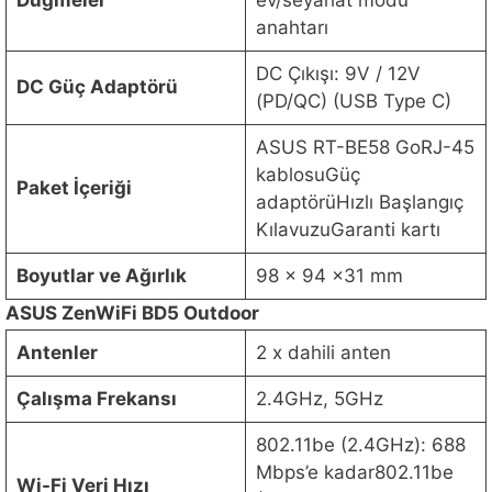
Düğmeler
ev/seyahat modu
anahtarı
DC Çıkışı: 9V / 12V
DC Güç Adaptörü
(PD/QC) (USB Type C)
ASUS RT-BE58 GoRJ-45
kablosuGüç
Paket İçeriği
adaptörüHızlı Başlangıç
KılavuzuGaranti kartı
Boyutlar ve Ağırlık
98 x 94 x31 mm
ASUS ZenWiFi BD5 Outdoor
Antenler
2 x dahili anten
Çalışma Frekansı
2.4GHz, 5GHz
802.11be (2.4GHz): 688
Mbps’e kadar802.11be
Wi-Fi Veri Hızı