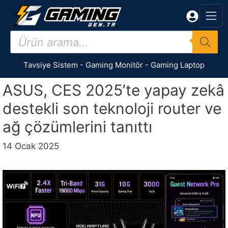
İçeriğe
atla
Products
search
Tavsiye Sistem
-
Gaming Monitör
-
Gaming Laptop
ASUS, CES 2025’te yapay zekâ
destekli son teknoloji router ve
ağ çözümlerini tanıttı
14 Ocak 2025