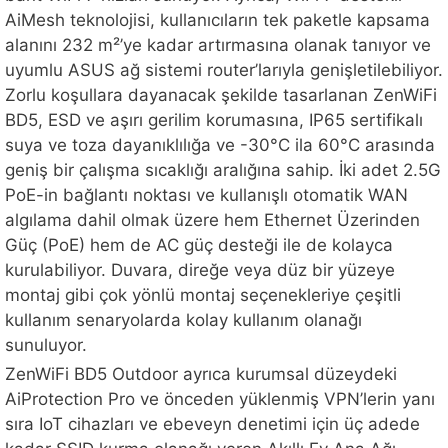
AiMesh teknolojisi, kullanıcıların tek paketle kapsama
alanını 232 m²’ye kadar artırmasına olanak tanıyor ve
uyumlu ASUS ağ sistemi router’larıyla genişletilebiliyor.
Zorlu koşullara dayanacak şekilde tasarlanan ZenWiFi
BD5, ESD ve aşırı gerilim korumasına, IP65 sertifikalı
suya ve toza dayanıklılığa ve -30°C ila 60°C arasında
geniş bir çalışma sıcaklığı aralığına sahip. İki adet 2.5G
PoE-in bağlantı noktası ve kullanışlı otomatik WAN
algılama dahil olmak üzere hem Ethernet Üzerinden
Güç (PoE) hem de AC güç desteği ile de kolayca
kurulabiliyor. Duvara, direğe veya düz bir yüzeye
montaj gibi çok yönlü montaj seçenekleriye çeşitli
kullanım senaryolarda kolay kullanım olanağı
sunuluyor.
ZenWiFi BD5 Outdoor ayrıca kurumsal düzeydeki
AiProtection Pro ve önceden yüklenmiş VPN’lerin yanı
sıra IoT cihazları ve ebeveyn denetimi için üç adede