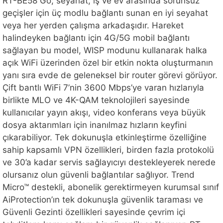
RT-BE58 Go; seyahat, iş ve ev arasında sorunsuz
geçişler için üç modlu bağlantı sunan en iyi seyahat
veya her yerden çalışma arkadaşıdır. Hareket
halindeyken bağlantı için 4G/5G mobil bağlantı
sağlayan bu model, WISP modunu kullanarak halka
açık WiFi üzerinden özel bir etkin nokta oluşturmanın
yanı sıra evde de geleneksel bir router görevi görüyor.
Çift bantlı WiFi 7’nin 3600 Mbps’ye varan hızlarıyla
birlikte MLO ve 4K-QAM teknolojileri sayesinde
kullanıcılar yayın akışı, video konferans veya büyük
dosya aktarımları için inanılmaz hızların keyfini
çıkarabiliyor. Tek dokunuşla etkinleştirme özelliğine
sahip kapsamlı VPN özellikleri, birden fazla protokolü
ve 30’a kadar servis sağlayıcıyı destekleyerek nerede
olursanız olun güvenli bağlantılar sağlıyor. Trend
Micro™ destekli, abonelik gerektirmeyen kurumsal sınıf
AiProtection’ın tek dokunuşla güvenlik taraması ve
Güvenli Gezinti özellikleri sayesinde çevrim içi