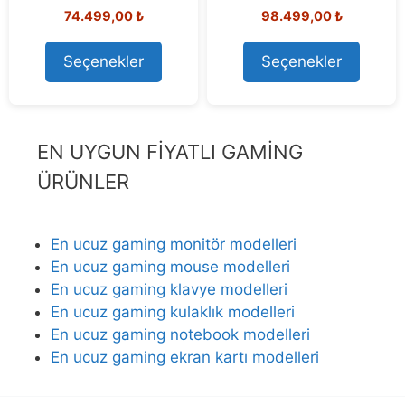
5.00
0
Orijinal
Şu
Orijinal
Şu
74.499,00
₺
98.499,00
₺
out of 5
o
fiyat:
andaki
fiyat:
andaki
u
80.291,15 ₺.
fiyat:
108.576,92 ₺.
fiyat:
t
Seçenekler
Seçenekler
74.499,00 ₺.
98.499,00
o
f
5
EN UYGUN FİYATLI GAMİNG
ÜRÜNLER
En ucuz gaming monitör modelleri
En ucuz gaming mouse modelleri
En ucuz gaming klavye modelleri
En ucuz gaming kulaklık modelleri
En ucuz gaming notebook modelleri
En ucuz gaming ekran kartı modelleri