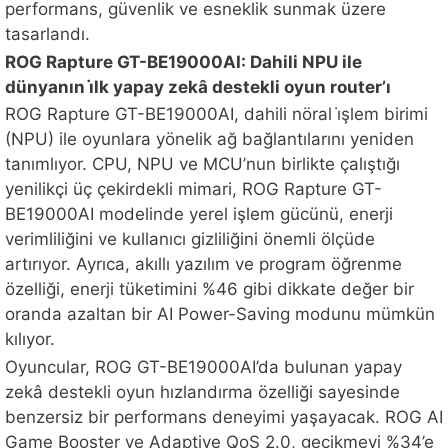
performans, güvenlik ve esneklik sunmak üzere
tasarlandı.
ROG Rapture GT-BE19000AI: Dahili NPU ile
dünyanın i̇lk yapay zekâ destekli oyun router’ı
ROG Rapture GT-BE19000AI, dahili nöral i̇şlem birimi
(NPU) ile oyunlara yönelik ağ bağlantılarını yeniden
tanımlıyor. CPU, NPU ve MCU’nun birlikte çalıştığı
yenilikçi üç çekirdekli mimari, ROG Rapture GT-
BE19000AI modelinde yerel işlem gücünü, enerji
verimliliğini ve kullanıcı gizliliğini önemli ölçüde
artırıyor. Ayrıca, akıllı yazılım ve program öğrenme
özelliği, enerji tüketimini %46 gibi dikkate değer bir
oranda azaltan bir AI Power-Saving modunu mümkün
kılıyor.
Oyuncular, ROG GT-BE19000AI’da bulunan yapay
zekâ destekli oyun hızlandırma özelliği sayesinde
benzersiz bir performans deneyimi yaşayacak. ROG AI
Game Booster ve Adaptive QoS 2.0, gecikmeyi %34’e