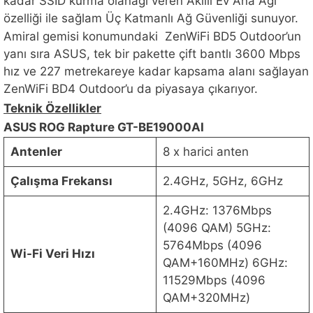
kadar SSID kurma olanağı veren Akıllı Ev Ana Ağı
özelliği ile sağlam Üç Katmanlı Ağ Güvenliği sunuyor.
Amiral gemisi konumundaki ZenWiFi BD5 Outdoor’un
yanı sıra ASUS, tek bir pakette çift bantlı 3600 Mbps
hız ve 227 metrekareye kadar kapsama alanı sağlayan
ZenWiFi BD4 Outdoor’u da piyasaya çıkarıyor.
Teknik Özellikler
ASUS ROG Rapture GT-BE19000AI
Antenler
8 x harici anten
Çalışma Frekansı
2.4GHz, 5GHz, 6GHz
2.4GHz: 1376Mbps
(4096 QAM) 5GHz:
5764Mbps (4096
Wi-Fi Veri Hızı
QAM+160MHz) 6GHz:
11529Mbps (4096
QAM+320MHz)