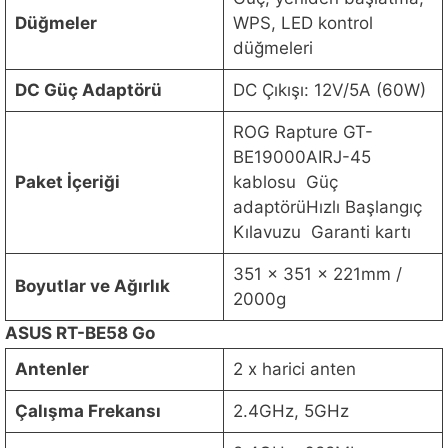
Düğmeler
WPS, LED kontrol
düğmeleri
DC Güç Adaptörü
DC Çıkışı: 12V/5A (60W)
ROG Rapture GT-
BE19000AIRJ-45
Paket İçeriği
kablosu Güç
adaptörüHızlı Başlangıç
Kılavuzu Garanti kartı
351 x 351 x 221mm /
Boyutlar ve Ağırlık
2000g
ASUS RT-BE58 Go
Antenler
2 x harici anten
Çalışma Frekansı
2.4GHz, 5GHz