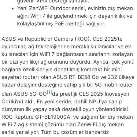
güvenli VPN desteği sunuyor.
Yeni ZenWiFi Outdoor serisi, evinizin dış mekan
ağını WiFi 7 ile güçlendirmek için dayanıklılık ve
kolaylaştırılmış PoE desteği sağlıyor.
ASUS ve Republic of Gamers (ROG), CES 2025’te
oyuncular, ağ teknolojilerine meraklı kullanıcılar ve ev
kullanıcıları için WiFi 7 bağlantısının sınırlarını zorlayan
bir dizi yenilikçi ağ ürününü duyurdu. Ayrıca, çok yönlü
bağlantı özellikleriyle donatılmış kompakt bir mini
seyahat router’ı olan ASUS RT-BE58 Go ve 232 ülkeye
kadar dolaşım desteğine sahip şık bir 5G mobil router
[1]
olan ASUS 5G-GO
da prestijli CES 2025 İnovasyon
Ödülü’nü aldı. En yeni seride, dahili NPU’ya sahip
dünyanın ilk yapay zekâ destekli oyun yönlendiricisi
ROG Rapture GT-BE19000AI ve sağlam bir dış mekan
WiFi 7 ağ sistemi çözümü olan ZenWiFi dış mekan
serisi yer alıyor. Tüm bu çözümler benzersiz