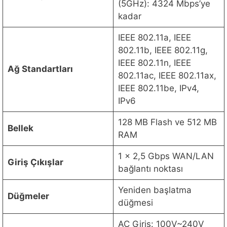
(5GHz): 4324 Mbps’ye
kadar
IEEE 802.11a, IEEE
802.11b, IEEE 802.11g,
IEEE 802.11n, IEEE
Ağ Standartları
802.11ac, IEEE 802.11ax,
IEEE 802.11be, IPv4,
IPv6
128 MB Flash ve 512 MB
Bellek
RAM
1 x 2,5 Gbps WAN/LAN
Giriş Çıkışlar
bağlantı noktası
Yeniden başlatma
Düğmeler
düğmesi
AC Giriş: 100V~240V