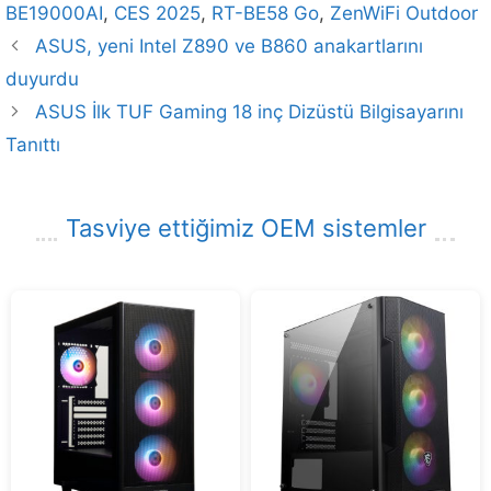
BE19000AI
,
CES 2025
,
RT-BE58 Go
,
ZenWiFi Outdoor
ASUS, yeni Intel Z890 ve B860 anakartlarını
duyurdu
ASUS İlk TUF Gaming 18 inç Dizüstü Bilgisayarını
Tanıttı
Tasviye ettiğimiz OEM sistemler