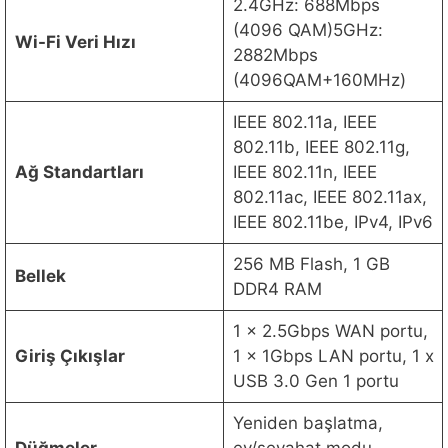
2.4GHz: 688Mbps
(4096 QAM)5GHz:
Wi-Fi Veri Hızı
2882Mbps
(4096QAM+160MHz)
IEEE 802.11a, IEEE
802.11b, IEEE 802.11g,
Ağ Standartları
IEEE 802.11n, IEEE
802.11ac, IEEE 802.11ax,
IEEE 802.11be, IPv4, IPv6
256 MB Flash, 1 GB
Bellek
DDR4 RAM
1 x 2.5Gbps WAN portu,
Giriş Çıkışlar
1 x 1Gbps LAN portu, 1 x
USB 3.0 Gen 1 portu
Yeniden başlatma,