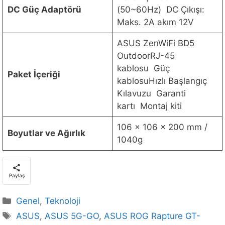
DC Güç Adaptörü
(50~60Hz) DC Çıkışı:
Maks. 2A akım 12V
ASUS ZenWiFi BD5
OutdoorRJ-45
kablosu Güç
Paket İçeriği
kablosuHızlı Başlangıç
Kılavuzu Garanti
kartı Montaj kiti
106 x 106 x 200 mm /
Boyutlar ve Ağırlık
1040g
Paylaş
Kategoriler
Genel
,
Teknoloji
Etiketler
ASUS
,
ASUS 5G-GO
,
ASUS ROG Rapture GT-