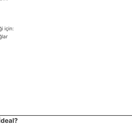
i için:
ğlar
İdeal?