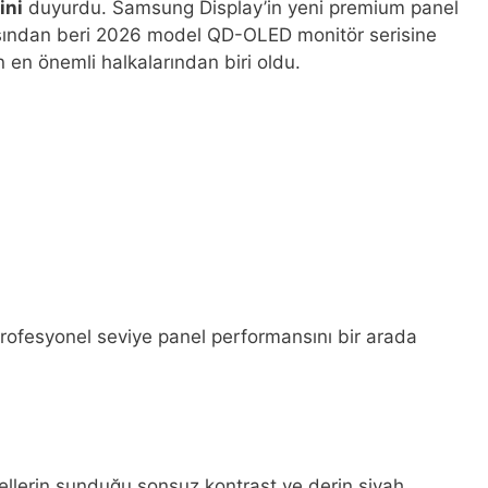
ini
duyurdu. Samsung Display’in yeni premium panel
başından beri 2026 model QD-OLED monitör serisine
en önemli halkalarından biri oldu.
profesyonel seviye panel performansını bir arada
ellerin sunduğu sonsuz kontrast ve derin siyah