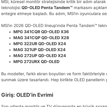
MSI, küresel monitör stratejisinde kritik bir adım atarak
teknolojisi
QD-OLED Penta Tandem™
markasını açıklam
entegre etmeye başladı. Bu adım, MSI’ın oyunculara
se
MSI’ın 2026 QD-OLED lineup’ında Penta Tandem™ teknolo
MPG 341CQR QD-OLED X36
MAG 341CQP QD-OLED X28
MPG 322UR QD-OLED X24
MAG 321UP QD-OLED X24
MAG 272UP QD-OLED X24
MPG 272URX QD-OLED
Bu modeller, farklı ekran boyutları ve form faktörleriy
sunmak üzere tasarlandı. Hep birlikte OLED panellerin g
Giriş: OLED’in Evrimi
Son yıllarda monitör ve TV dünyasında en büyük sıçra