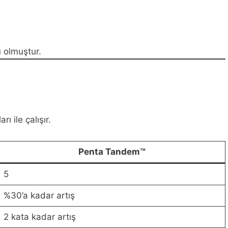
ı
olmuştur.
 ile çalışır.
Penta Tandem™
5
%30’a kadar artış
2 kata kadar artış