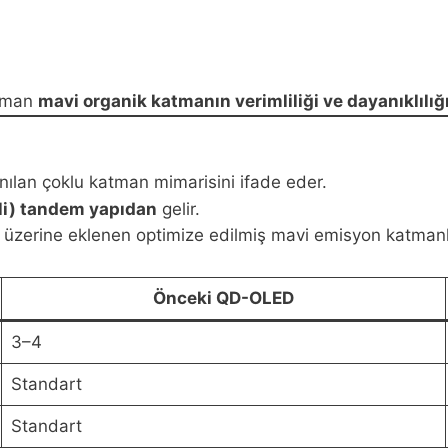
zaman
mavi organik katmanın verimliliği ve dayanıklılığ
ılan çoklu katman mimarisini ifade eder.
li) tandem yapıdan
gelir.
 üzerine eklenen optimize edilmiş mavi emisyon katmanları
Önceki QD-OLED
3–4
Standart
Standart