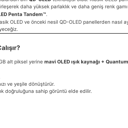
irleşerek daha yüksek parlaklık ve daha geniş renk gam
ED Penta Tandem™
.
k OLED ve önceki nesil QD-OLED panellerden nasıl ayrışt
yeceğiz.
alışır?
B alt piksel yerine
mavi OLED ışık kaynağı + Quantu
.
ızı ve yeşile dönüştürür.
k doğruluğuna sahip görüntü elde edilir.