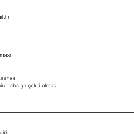
ldir.
lması
rünmesi
nin daha gerçekçi olması
iri: