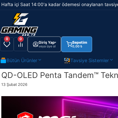
İçeriğe
Hafta içi Saat 14:00'a kadar ödemesi onaylanan tavsiye
atla
0
0
Giriş Yap
Sepetim
▾
veya üye ol
0,00
₺
Bütün Ürünler
Tavsiye Sistemler
QD-OLED Penta Tandem™ Teknol
13 Şubat 2026