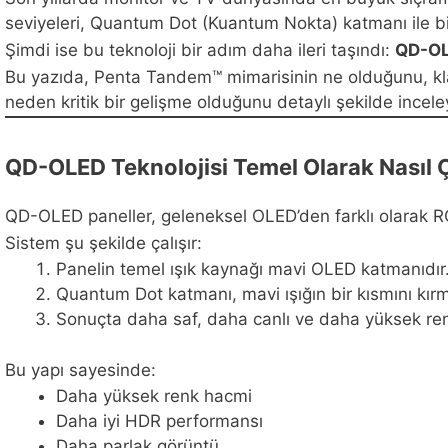
seviyeleri, Quantum Dot (Kuantum Nokta) katmanı ile b
Şimdi ise bu teknoloji bir adım daha ileri taşındı:
QD-OL
Bu yazıda, Penta Tandem™ mimarisinin ne olduğunu, klasi
neden kritik bir gelişme olduğunu detaylı şekilde incele
QD-OLED Teknolojisi Temel Olarak Nasıl Ç
QD-OLED paneller, geleneksel OLED’den farklı olarak RG
Sistem şu şekilde çalışır:
Panelin temel ışık kaynağı mavi OLED katmanıdır
Quantum Dot katmanı, mavi ışığın bir kısmını kırm
Sonuçta daha saf, daha canlı ve daha yüksek ren
Bu yapı sayesinde:
Daha yüksek renk hacmi
Daha iyi HDR performansı
Daha parlak görüntü