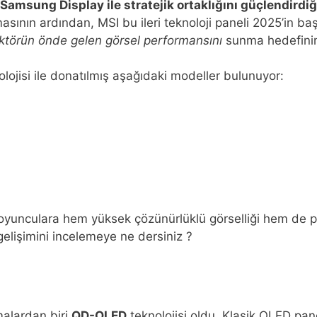
Samsung Display ile stratejik ortaklığını güçlendirdiğ
asının ardından, MSI bu ileri teknoloji paneli 2025’in 
ktörün önde gelen görsel performansını
sunma hedefinin 
jisi ile donatılmış aşağıdaki modeller bulunuyor:
le oyunculara hem yüksek çözünürlüklü görselliği hem de 
elişimini incelemeye ne dersiniz ?
malardan biri
QD-OLED
teknolojisi oldu. Klasik OLED pan