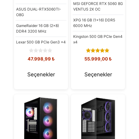
MSI
GEFORCE RTX 5060 8G
ASUS
DUAL-RTX5060TI-
VENTUS 2X OC
O8G
XPG
16 GB (1x16) DDR5
GameRaider
16 GB (2x8)
6000 MHz
DDR4 3200 MHz
Kingston
500 GB PCIe Gen4
Lexar
500 GB PCIe Gen3 x4
x4
0
5.00
Orijinal
Şu
Orijinal
Şu
47.998,99
₺
55.999,00
₺
o
out of 5
fiyat:
andaki
fiyat:
andaki
u
58.450,11 ₺.
fiyat:
61.595,93 ₺.
fiyat:
t
Seçenekler
Seçenekler
47.998,99 ₺.
55.999,00 ₺
o
f
5