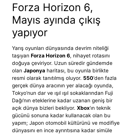
Forza Horizon 6,
Mayıs ayında çıkış
yapıyor
Yarış oyunları dünyasında devrim niteliği
taşıyan
Forza Horizon 6
, nihayet rotasını
doğuya çeviriyor. Uzun süredir gündemde
olan
Japonya
haritası, bu oyunla birlikte
resmi olarak tanıtılmış oluyor.
550
‘den fazla
gerçek dünya aracının yer alacağı oyunda,
Tokyo’nun dar ve ışıl ışıl sokaklarından Fuji
Dağı’nın eteklerine kadar uzanan geniş bir
açık dünya bizleri bekliyor.
Xbox
‘ın teknik
gücünü sonuna kadar kullanacak olan bu
yapım; Japon otomobil kültürünü ve modifiye
dünyasını en ince ayrıntısına kadar simüle