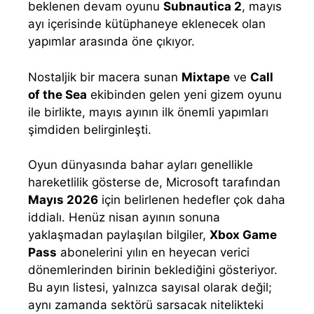
beklenen devam oyunu
Subnautica 2
, mayıs
ayı içerisinde kütüphaneye eklenecek olan
yapımlar arasında öne çıkıyor.
Nostaljik bir macera sunan
Mixtape
ve
Call
of the Sea
ekibinden gelen yeni gizem oyunu
ile birlikte, mayıs ayının ilk önemli yapımları
şimdiden belirginleşti.
Oyun dünyasında bahar ayları genellikle
hareketlilik gösterse de, Microsoft tarafından
Mayıs 2026
için belirlenen hedefler çok daha
iddialı. Henüz nisan ayının sonuna
yaklaşmadan paylaşılan bilgiler,
Xbox Game
Pass
abonelerini yılın en heyecan verici
dönemlerinden birinin beklediğini gösteriyor.
Bu ayın listesi, yalnızca sayısal olarak değil;
aynı zamanda sektörü sarsacak nitelikteki