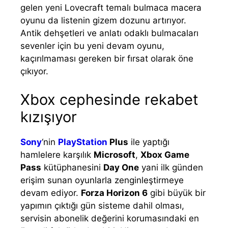
gelen yeni Lovecraft temalı bulmaca macera
oyunu da listenin gizem dozunu artırıyor.
Antik dehşetleri ve anlatı odaklı bulmacaları
sevenler için bu yeni devam oyunu,
kaçırılmaması gereken bir fırsat olarak öne
çıkıyor.
Xbox cephesinde rekabet
kızışıyor
Sony
‘nin
PlayStation
Plus
ile yaptığı
hamlelere karşılık
Microsoft
,
Xbox Game
Pass
kütüphanesini
Day One
yani ilk günden
erişim sunan oyunlarla zenginleştirmeye
devam ediyor.
Forza Horizon 6
gibi büyük bir
yapımın çıktığı gün sisteme dahil olması,
servisin abonelik değerini korumasındaki en