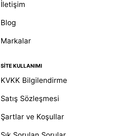
İletişim
Blog
Markalar
SİTE KULLANIMI
KVKK Bilgilendirme
Satış Sözleşmesi
Şartlar ve Koşullar
Sık Sorulan Sorular