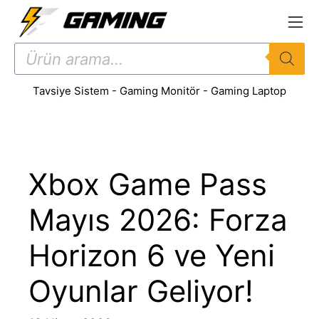
İçeriğe
atla
Products
search
Tavsiye Sistem
-
Gaming Monitör
-
Gaming Laptop
Xbox Game Pass
Mayıs 2026: Forza
Horizon 6 ve Yeni
Oyunlar Geliyor!