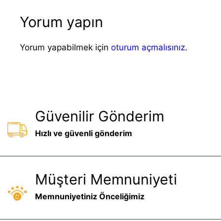
Yorum yapın
Yorum yapabilmek için
oturum açmalısınız
.
Güvenilir Gönderim
Hızlı ve güvenli gönderim
Müşteri Memnuniyeti
Memnuniyetiniz Önceliğimiz