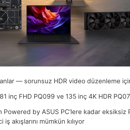
ranlar — sorunsuz HDR video düzenleme için
a 81 inç FHD PQ099 ve 135 inç 4K HDR PQ07U
an Powered by ASUS PC’lere kadar eksiksiz
i iş akışlarını mümkün kılıyor