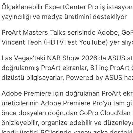
Ölçeklenebilir ExpertCenter Pro iş istas
yayıncılığı ve medya üretimini destekliyor
ProArt Masters Talks serisinde Adobe, GoP
Vincent Teoh (HDTVTest YouTube) yer alıy
Las Vegas’taki NAB Show 2026’da ASUS stan
doğrulanmış ProArt ekranlar, 81 inç ProA
dizüstü bilgisayarlar, Powered by ASUS hazır
Adobe Premiere için doğrulanan ProArt ekranl
üreticilerinin Adobe Premiere Pro’yu tam 
önce dosyaları doğrudan GoPro Cloud’dan Pr
önizleyebilir, organize edebilir ve düzenle
içerik üretici PC’lerinde yapay zeka deste