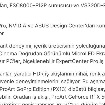
yonları, ESC8000-E12P sunucusu ve VS320D
ro, NVIDIA ve ASUS Design Center’dan konu
or
t deneyimi, içerik üreticisinin yolculuğuna
rt Cinema Doğrudan Görünümlü MicroLED Ekr
 PC’ler, ölçeklenebilir ExpertCenter Pro iş i
ar, yaratıcı HDR iş akışlarının nihai, renk a
güvenle deneyimlemelerini sağlıyor. Bu aşam
oArt GoPro Edition (PX13) dizüstü bilgisayar
yebilir. Oradan iş akışı, ProArt GeForce RT
kli üretime geçiş yapıyor. Bu PC’ler, düğüm