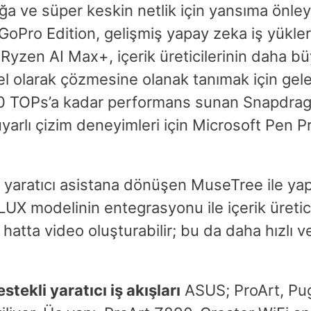
laklığa ve süper keskin netlik için yansıma ö
oPro Edition, gelişmiş yapay zeka iş yükle
Ryzen AI Max+, içerik üreticilerinin daha b
rel olarak çözmesine olanak tanımak için gele
80 TOPs’a kadar performans sunan Snapdrago
 duyarlı çizim deneyimleri için Microsoft Pen 
aratıcı asistana dönüşen MuseTree ile yapay z
LUX modelinin entegrasyonu ile içerik üreticil
r, hatta video oluşturabilir; bu da daha hızlı ve
ekli yaratıcı iş akışları
ASUS; ProArt, Pug