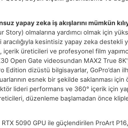
runsuz yapay zeka iş akışlarını mümkün kılı
 Story) olmalarına yardımcı olmak için yükse
 aracılığıyla kesintisiz yapay zeka destekli 
, içerik üreticileri ve profesyonel film yapım
in 8K30 Open Gate videosundan MAX2 True 8
ro Edition dizüstü bilgisayarlar, GoPro’dan i
arlarının esnek bir şekilde saklanması için ö
ektör lideri performans ve 360° içerik için y
eticileri, düzenleme başlamadan önce kliple
TX 5090 GPU ile güçlendirilen ProArt P16, 