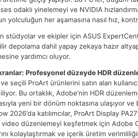
mli ses odaklı yinelemeyi ve NVIDIA hızlandırm
n yolculuğun her aşamasına nasıl hız, kontro
stüdyolar ve ekipler için ASUS ExpertCente
ir depolama dahil yapay zekaya hazır altyapı
mesine yardımcı oluyor.
ekranlar: Profesyonel düzeyde HDR düzen
e seçili ProArt ürünlerini satın alan kullanı
iyor. Bu ortaklık, Adobe’nin HDR düzenlem
sıyla yeni bir dönüm noktasına ulaşıyor ve bu
 Show 2026’da katılımcılar, ProArt Display 
ideo düzenlemeyi keşfetmek için Adobe Crea
ını kolaylaştırmak ve içerik üretim verimliliği