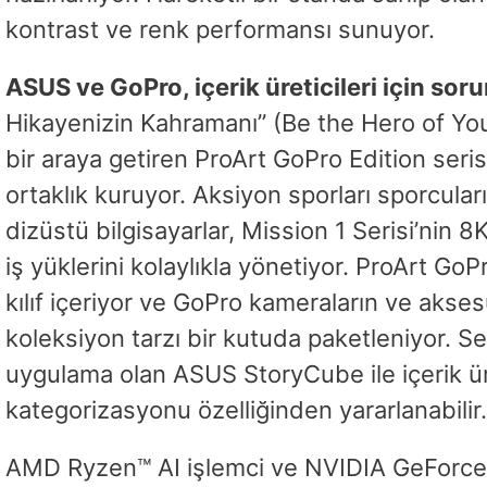
kontrast ve renk performansı sunuyor.
ASUS ve GoPro, içerik üreticileri için so
Hikayenizin Kahramanı” (Be the Hero of Your
bir araya getiren ProArt GoPro Edition serisi
ortaklık kuruyor. Aksiyon sporları sporcuları
dizüstü bilgisayarlar, Mission 1 Serisi’n
iş yüklerini kolaylıkla yönetiyor. ProArt GoP
kılıf içeriyor ve GoPro kameraların ve aksesu
koleksiyon tarzı bir kutuda paketleniyor. S
uygulama olan ASUS StoryCube ile içerik ür
kategorizasyonu özelliğinden yararlanabilir.
AMD Ryzen™ AI işlemci ve NVIDIA GeForce R