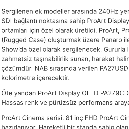
Sergilenen ek modeller arasında 240Hz yen
SDI bağlantı noktasına sahip ProArt Displa
ortamları için özel olarak üretildi. ProArt
(Rugged Case) oluşturmak üzere Panaro il
Show’da özel olarak sergilenecek. Gururla
zahmetsiz taşınabilirlik sunan, hareket hal
çözümdür. NAB sırasında verilen PA27USD R
kolorimetre içerecektir.
Öte yandan ProArt Display OLED PA279CDV, 
Hassas renk ve pürüzsüz performans arayan pr
ProArt Cinema serisi, 81 inç FHD ProArt C
hazırlanıyor. Hareketli bir standa sahip ol