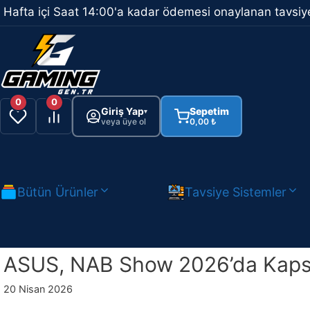
İçeriğe
Hafta içi Saat 14:00'a kadar ödemesi onaylanan tavsiye
atla
0
0
Giriş Yap
Sepetim
▾
veya üye ol
0,00
₺
Bütün Ürünler
Tavsiye Sistemler
ASUS, NAB Show 2026’da Kapsamlı
20 Nisan 2026