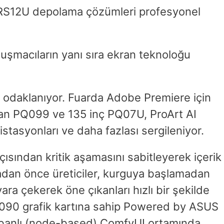
-RS12U depolama çözümleri profesyonel
şmacıların yanı sıra ekran teknoloğu
 odaklanıyor. Fuarda Adobe Premiere için
an PQ099 ve 135 inç PQ07U, ProArt AI
stasyonları ve daha fazlası sergileniyor.
çısından kritik aşamasını sabitleyerek içerik
adan önce üreticiler, kurguya başlamadan
a çekerek öne çıkanları hızlı bir şekilde
X 5090 grafik kartına sahip Powered by ASUS
 tabanlı (node-based) ComfyUI ortamında