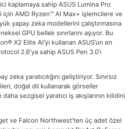
nleyici kaplamaya sahip ASUS Lumina Pro
ri için AMD Ryzen™ AI Max+ işlemcilere ve
üyük yapay zeka modellerini çalıştırmasına
neksel GPU bellek sınırlarını aşıyor. Bu
n® X2 Elite AI’yi kullanan ASUS’un en
Protocol 2.6’ya sahip ASUS Pen 3.0’ı
eka yaratıcılığını geliştiriyor. Sınırsız
eri, doğal dil kullanarak görseller
 daha sezgisel yaratıcı iş akışlarının kilidini
et ve Falcon Northwest’ten üç adet özel