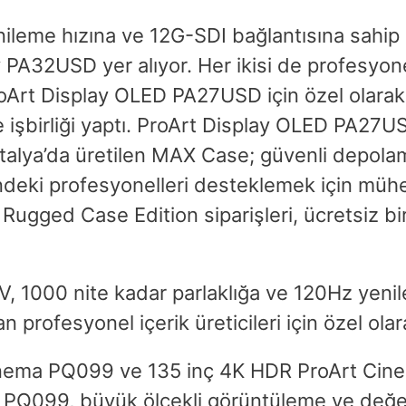
ileme hızına ve 12G-SDI bağlantısına sahip
y PA32USD yer alıyor. Her ikisi de profesyon
, ProArt Display OLED PA27USD için özel olar
e işbirliği yaptı. ProArt Display OLED PA2
 İtalya’da üretilen MAX Case; güvenli depol
indeki profesyonelleri desteklemek için mühen
ugged Case Edition siparişleri, ücretsiz b
1000 nite kadar parlaklığa ve 120Hz yenil
ofesyonel içerik üreticileri için özel olarak
inema PQ099 ve 135 inç 4K HDR ProArt Cinem
an PQ099, büyük ölçekli görüntüleme ve değer