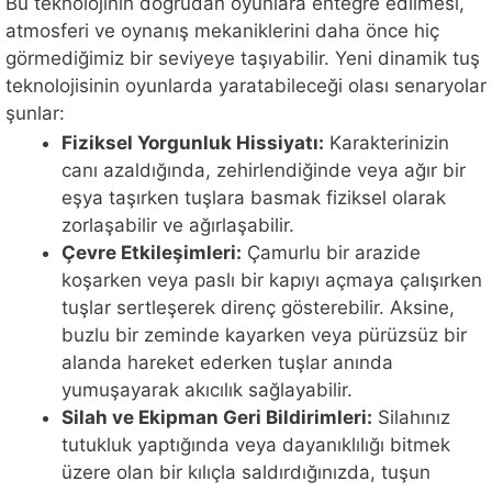
Bu teknolojinin doğrudan oyunlara entegre edilmesi,
atmosferi ve oynanış mekaniklerini daha önce hiç
görmediğimiz bir seviyeye taşıyabilir. Yeni dinamik tuş
teknolojisinin oyunlarda yaratabileceği olası senaryolar
şunlar:
Fiziksel Yorgunluk Hissiyatı:
Karakterinizin
canı azaldığında, zehirlendiğinde veya ağır bir
eşya taşırken tuşlara basmak fiziksel olarak
zorlaşabilir ve ağırlaşabilir.
Çevre Etkileşimleri:
Çamurlu bir arazide
koşarken veya paslı bir kapıyı açmaya çalışırken
tuşlar sertleşerek direnç gösterebilir. Aksine,
buzlu bir zeminde kayarken veya pürüzsüz bir
alanda hareket ederken tuşlar anında
yumuşayarak akıcılık sağlayabilir.
Silah ve Ekipman Geri Bildirimleri:
Silahınız
tutukluk yaptığında veya dayanıklılığı bitmek
üzere olan bir kılıçla saldırdığınızda, tuşun