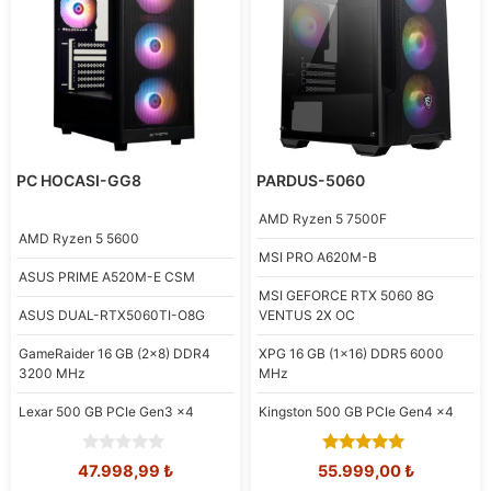
PC HOCASI-GG8
PARDUS-5060
AMD
Ryzen 5 7500F
AMD
Ryzen 5 5600
MSI
PRO A620M-B
ASUS
PRIME A520M-E CSM
MSI
GEFORCE RTX 5060 8G
ASUS
DUAL-RTX5060TI-O8G
VENTUS 2X OC
GameRaider
16 GB (2x8) DDR4
XPG
16 GB (1x16) DDR5 6000
3200 MHz
MHz
Lexar
500 GB PCIe Gen3 x4
Kingston
500 GB PCIe Gen4 x4
0
5.00
Orijinal
Şu
Orijinal
Şu
47.998,99
₺
55.999,00
₺
o
out of 5