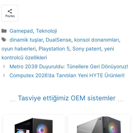
Paylaş
Kategoriler
Gamepad
,
Teknoloji
Etiketler
dinamik tuşlar
,
DualSense
,
konsol donanımları
,
oyun haberleri
,
Playstation 5
,
Sony patent
,
yeni
kontrolcü özellikleri
Metro 2039 Duyuruldu: Tünellere Geri Dönüyoruz!
Computex 2026’da Tanıtılan Yeni HYTE Ürünleri!
Tasviye ettiğimiz OEM sistemler