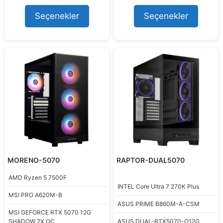
fiyat:
andaki
fiyat:
andaki
u
58.450,11 ₺.
fiyat:
61.595,93 ₺.
fiyat:
t
Seçenekler
Seçenekler
47.998,99 ₺.
55.999,00
o
f
5
MORENO-5070
RAPTOR-DUAL5070
AMD
Ryzen 5 7500F
INTEL
Core Ultra 7 270K Plus
MSI
PRO A620M-B
ASUS
PRIME B860M-A-CSM
MSI
GEFORCE RTX 5070 12G
SHADOW 2X OC
ASUS
DUAL-RTX5070-O12G