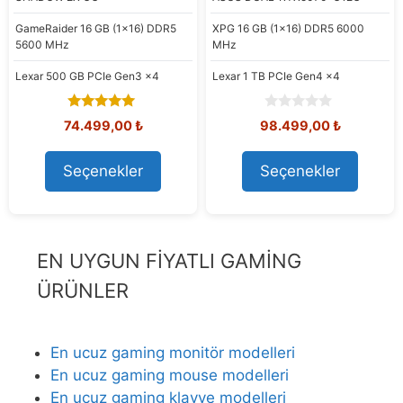
GameRaider
16 GB (1x16) DDR5
XPG
16 GB (1x16) DDR5 6000
5600 MHz
MHz
Lexar
500 GB PCIe Gen3 x4
Lexar
1 TB PCIe Gen4 x4
5.00
0
Orijinal
Şu
Orijinal
Şu
74.499,00
₺
98.499,00
₺
out of 5
o
fiyat:
andaki
fiyat:
andaki
u
80.291,15 ₺.
fiyat:
108.576,92 ₺.
fiyat:
t
Seçenekler
Seçenekler
74.499,00 ₺.
98.499,00
o
f
5
EN UYGUN FİYATLI GAMİNG
ÜRÜNLER
En ucuz gaming monitör modelleri
En ucuz gaming mouse modelleri
En ucuz gaming klavye modelleri