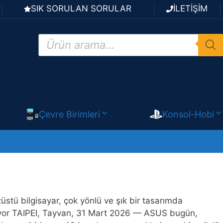
SIK SORULAN SORULAR
İLETİŞİM
Products
search
Çevre Birimleri
Konsol-Hobi
üstü bilgisayar, çok yönlü ve şık bir tasarımda
nuyor TAIPEI, Tayvan, 31 Mart 2026 — ASUS bugün,