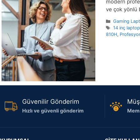
modern profes
ve çok yönlü 
Kategoriler
Gaming Lap
Etiketler
14 inç lapto
810H
,
Profesyon
Güvenilir Gönderim
Müş
Hızlı ve güvenli gönderim
Memn