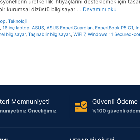
yonellerin üretkenlik ihtiyaçlarını desteklemek için tasa
bir kurumsal dizüstü bilgisayar …
Devamını oku
top
,
Teknoloji
p
,
16 inç laptop
,
ASUS
,
ASUS ExpertGuardian
,
ExpertBook P5 G1
,
In
el bilgisayar
,
Taşınabilir bilgisayar.
,
WiFi 7
,
Windows 11 Secured-co
teri Memnuniyeti
Güvenli Ödeme
uniyetiniz Önceliğimiz
%100 güvenli ödeme