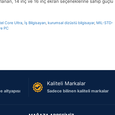
rlanan, 14 inç ve 16 inç ekran seçeneklerine sahip güçlü
tel Core Ultra
,
İş Bilgisayarı
,
kurumsal dizüstü bilgisayar
,
MIL-STD-
re PC
Kaliteli Markalar
 altyapısı
Sadece bilinen kaliteli markalar