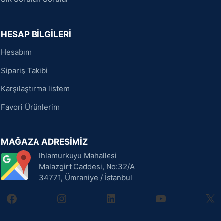
HESAP BİLGİLERİ
Hesabım
Sipariş Takibi
Karşılaştırma listem
Favori Ürünlerim
MAĞAZA ADRESİMİZ
Ihlamurkuyu Mahallesi
Malazgirt Caddesi, No:32/A
34771, Ümraniye / İstanbul
facebook
instagram
linkedin
youtube
X