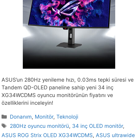
ASUS’un 280Hz yenileme hızı, 0.03ms tepki süresi ve
Tandem QD-OLED paneline sahip yeni 34 inç
XG34WCDMS oyuncu monitörünün fiyatını ve
özelliklerini inceleyin!
Kategoriler
Donanım
,
Monitör
,
Teknoloji
Etiketler
280Hz oyuncu monitörü
,
34 inç OLED monitör
,
ASUS ROG Strix OLED XG34WCDMS
,
ASUS ultrawide