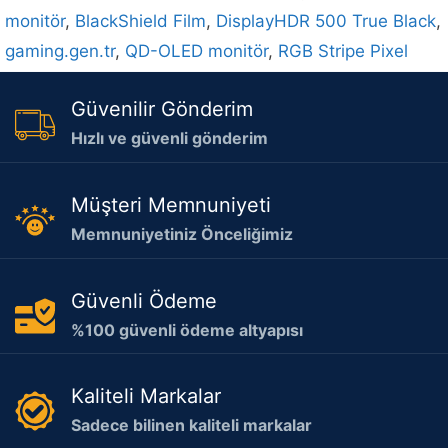
monitör
,
BlackShield Film
,
DisplayHDR 500 True Black
,
gaming.gen.tr
,
QD-OLED monitör
,
RGB Stripe Pixel
Güvenilir Gönderim
Hızlı ve güvenli gönderim
Müşteri Memnuniyeti
Memnuniyetiniz Önceliğimiz
Güvenli Ödeme
%100 güvenli ödeme altyapısı
Kaliteli Markalar
Sadece bilinen kaliteli markalar