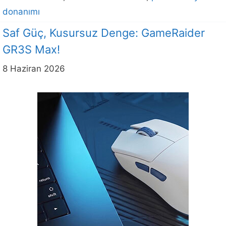
donanımı
Saf Güç, Kusursuz Denge: GameRaider
GR3S Max!
8 Haziran 2026