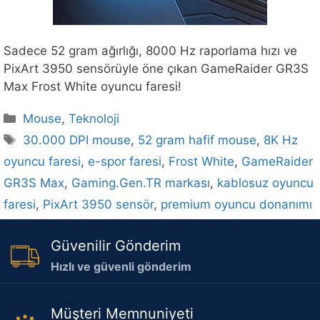
Sadece 52 gram ağırlığı, 8000 Hz raporlama hızı ve
PixArt 3950 sensörüyle öne çıkan GameRaider GR3S
Max Frost White oyuncu faresi!
Kategoriler
Mouse
,
Teknoloji
Etiketler
30.000 DPI mouse
,
52 gram hafif mouse
,
8K Hz
oyuncu faresi
,
e-spor faresi
,
Frost White
,
GameRaider
GR3S Max
,
Gaming.Gen.TR markası
,
kablosuz oyuncu
faresi
,
PixArt 3950 sensör
,
premium oyuncu donanımı
Güvenilir Gönderim
Hızlı ve güvenli gönderim
Müşteri Memnuniyeti