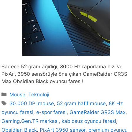
Sadece 52 gram ağırlığı, 8000 Hz raporlama hızı ve
PixArt 3950 sensörüyle öne çıkan GameRaider GR3S
Max Obsidian Black oyuncu faresi!
Kategoriler
Mouse
,
Teknoloji
Etiketler
30.000 DPI mouse
,
52 gram hafif mouse
,
8K Hz
oyuncu faresi
,
e-spor faresi
,
GameRaider GR3S Max
,
Gaming.Gen.TR markası
,
kablosuz oyuncu faresi
,
Obsidian Black
,
PixArt 3950 sensör
,
premium oyuncu