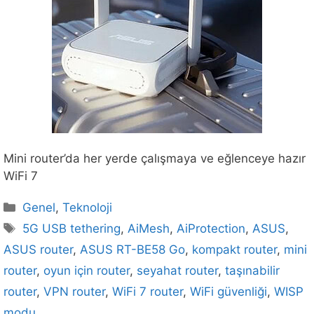
Mini router’da her yerde çalışmaya ve eğlenceye hazır
WiFi 7
Kategoriler
Genel
,
Teknoloji
Etiketler
5G USB tethering
,
AiMesh
,
AiProtection
,
ASUS
,
ASUS router
,
ASUS RT-BE58 Go
,
kompakt router
,
mini
router
,
oyun için router
,
seyahat router
,
taşınabilir
router
,
VPN router
,
WiFi 7 router
,
WiFi güvenliği
,
WISP
modu