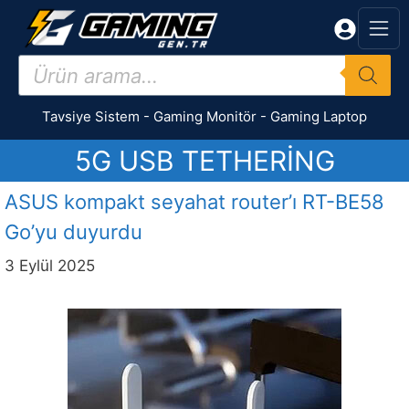
İçeriğe
atla
Products
search
Tavsiye Sistem
-
Gaming Monitör
-
Gaming Laptop
5G USB TETHERING
ASUS kompakt seyahat router’ı RT-BE58
Go’yu duyurdu
3 Eylül 2025