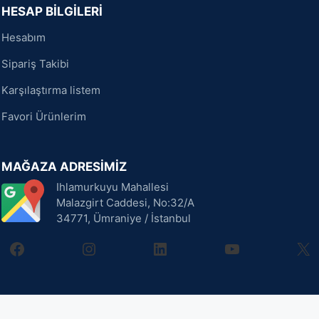
HESAP BİLGİLERİ
Hesabım
Sipariş Takibi
Karşılaştırma listem
Favori Ürünlerim
MAĞAZA ADRESİMİZ
Ihlamurkuyu Mahallesi
Malazgirt Caddesi, No:32/A
34771, Ümraniye / İstanbul
facebook
instagram
linkedin
youtube
X