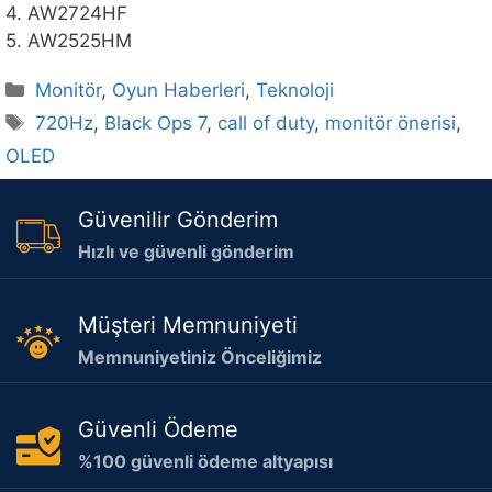
4. AW2724HF
5. AW2525HM
Kategoriler
Monitör
,
Oyun Haberleri
,
Teknoloji
Etiketler
720Hz
,
Black Ops 7
,
call of duty
,
monitör önerisi
,
OLED
Güvenilir Gönderim
Hızlı ve güvenli gönderim
Müşteri Memnuniyeti
Memnuniyetiniz Önceliğimiz
Güvenli Ödeme
%100 güvenli ödeme altyapısı