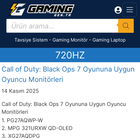
İçeriğe
atla
Products
search
Tavsiye Sistem
-
Gaming Monitör
-
Gaming Laptop
720HZ
Call of Duty: Black Ops 7 Oyununa Uygun
Oyuncu Monitörleri
14 Kasım 2025
Call of Duty: Black Ops 7 Oyununa Uygun Oyuncu
Monitörleri
1. PG27AQWP-W
2. MPG 321URXW QD-OLED
3. XG27AQDPG