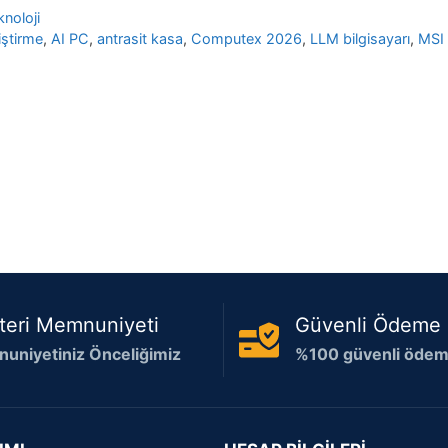
knoloji
iştirme
,
AI PC
,
antrasit kasa
,
Computex 2026
,
LLM bilgisayarı
,
MSI
teri Memnuniyeti
Güvenli Ödeme
uniyetiniz Önceliğimiz
%100 güvenli ödeme