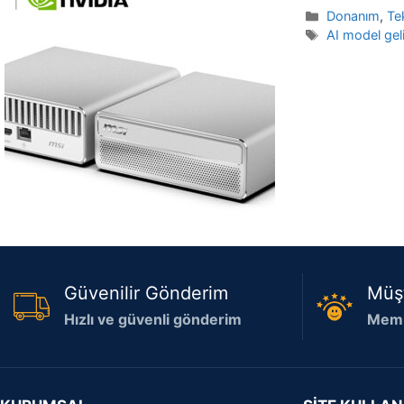
Kategoriler
Donanım
,
Te
Etiketler
AI model gel
Güvenilir Gönderim
Müş
Hızlı ve güvenli gönderim
Memn