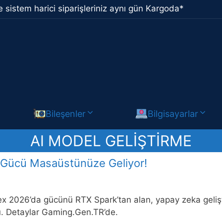
 sistem harici siparişleriniz aynı gün Kargoda*
Bileşenler
Bilgisayarlar
AI MODEL GELIŞTIRME
 Gücü Masaüstünüze Geliyor!
x 2026’da gücünü RTX Spark’tan alan, yapay zeka geli
u. Detaylar Gaming.Gen.TR’de.