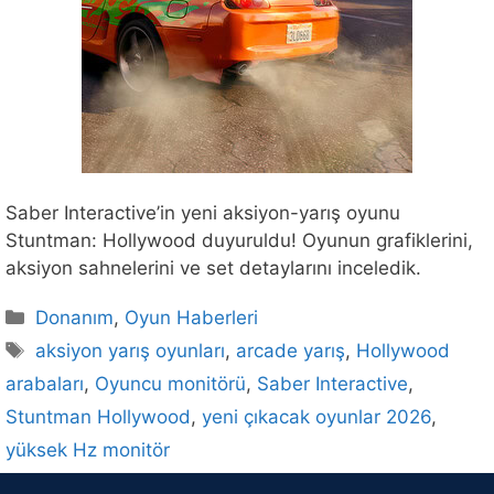
Saber Interactive’in yeni aksiyon-yarış oyunu
Stuntman: Hollywood duyuruldu! Oyunun grafiklerini,
aksiyon sahnelerini ve set detaylarını inceledik.
Kategoriler
Donanım
,
Oyun Haberleri
Etiketler
aksiyon yarış oyunları
,
arcade yarış
,
Hollywood
arabaları
,
Oyuncu monitörü
,
Saber Interactive
,
Stuntman Hollywood
,
yeni çıkacak oyunlar 2026
,
yüksek Hz monitör