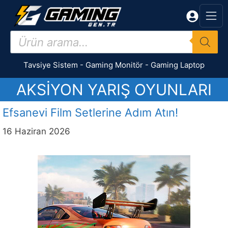
İçeriğe
atla
Products
search
Tavsiye Sistem
-
Gaming Monitör
-
Gaming Laptop
AKSIYON YARIŞ OYUNLARI
Efsanevi Film Setlerine Adım Atın!
16 Haziran 2026