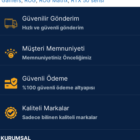
Gamers
,
ROG
,
ROG Matrix
,
RTX 50 serisi
Güvenilir Gönderim
Hızlı ve güvenli gönderim
Müşteri Memnuniyeti
Memnuniyetiniz Önceliğimiz
Güvenli Ödeme
%100 güvenli ödeme altyapısı
Kaliteli Markalar
Sadece bilinen kaliteli markalar
KURUMSAL