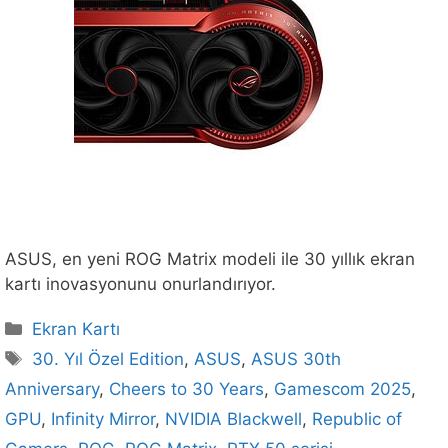
ASUS, en yeni ROG Matrix modeli ile 30 yıllık ekran
kartı inovasyonunu onurlandırıyor.
Kategoriler
Ekran Kartı
Etiketler
30. Yıl Özel Edition
,
ASUS
,
ASUS 30th
Anniversary
,
Cheers to 30 Years
,
Gamescom 2025
,
GPU
,
Infinity Mirror
,
NVIDIA Blackwell
,
Republic of