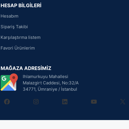
HESAP BİLGİLERİ
Hesabım
Sipariş Takibi
Karşılaştırma listem
Favori Ürünlerim
MAĞAZA ADRESİMİZ
Ihlamurkuyu Mahallesi
Malazgirt Caddesi, No:32/A
34771, Ümraniye / İstanbul
facebook
instagram
linkedin
youtube
X