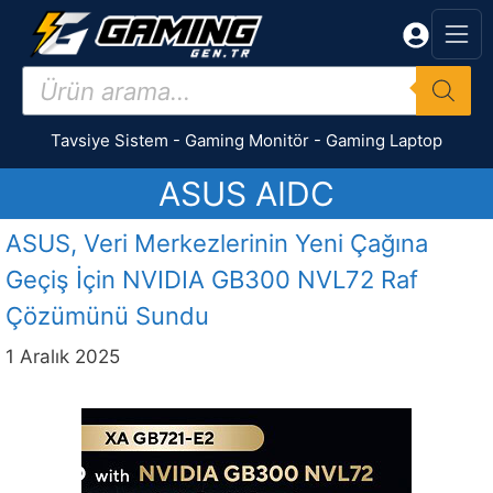
İçeriğe
atla
Products
search
Tavsiye Sistem
-
Gaming Monitör
-
Gaming Laptop
ASUS AIDC
ASUS, Veri Merkezlerinin Yeni Çağına
Geçiş İçin NVIDIA GB300 NVL72 Raf
Çözümünü Sundu
1 Aralık 2025