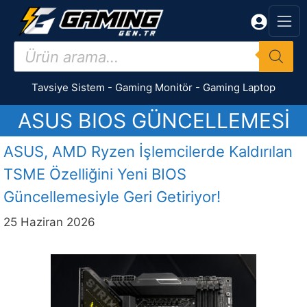
İçeriğe
atla
Products
search
Tavsiye Sistem
-
Gaming Monitör
-
Gaming Laptop
ASUS BIOS GÜNCELLEMESI
ASUS, AMD Ryzen İşlemcilerde Kaldırılan
TSME Özelliğini Yeni BIOS
Güncellemesiyle Geri Getiriyor!
25 Haziran 2026