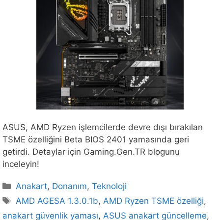
ASUS, AMD Ryzen işlemcilerde devre dışı bırakılan
TSME özelliğini Beta BIOS 2401 yamasında geri
getirdi. Detaylar için Gaming.Gen.TR blogunu
inceleyin!
Kategoriler
Anakart
,
Donanım
,
Teknoloji
Etiketler
AMD AGESA 1.3.0.1b
,
AMD Ryzen TSME özelliği
,
anakart güvenlik yaması
,
ASUS anakart güncelleme
,