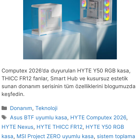
Computex 2026’da duyurulan HYTE Y50 RGB kasa,
THICC FR12 fanlar, Smart Hub ve kusursuz estetik
sunan donanım serisinin tüm özelliklerini blogumuzda
keşfedin.
Kategoriler
Donanım
,
Teknoloji
Etiketler
Asus BTF uyumlu kasa
,
HYTE Computex 2026
,
HYTE Nexus
,
HYTE THICC FR12
,
HYTE Y50 RGB
kasa
,
MSI Project ZERO uyumlu kasa
,
sistem toplama