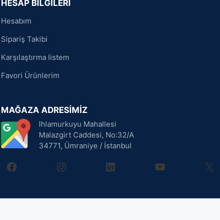
HESAP BİLGİLERİ
Hesabım
Sipariş Takibi
Karşılaştırma listem
Favori Ürünlerim
MAĞAZA ADRESİMİZ
Ihlamurkuyu Mahallesi
Malazgirt Caddesi, No:32/A
34771, Ümraniye / İstanbul
facebook
instagram
linkedin
youtube
X