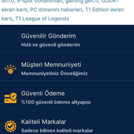
5070
,
e-spor donanımları
,
gaming.gen.tr
,
GDDR7
ekran kartı
,
PC donanım haberleri
,
T1 Edition ekran
kartı
,
T1 League of Legends
Güvenilir Gönderim
Hızlı ve güvenli gönderim
Müşteri Memnuniyeti
Memnuniyetiniz Önceliğimiz
Güvenli Ödeme
%100 güvenli ödeme altyapısı
Kaliteli Markalar
Sadece bilinen kaliteli markalar