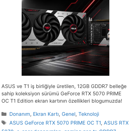
ASUS ve T1 iş birliğiyle üretilen, 12GB GDDR7 belleğe
sahip koleksiyon sürümü GeForce RTX 5070 PRIME
OC T1 Edition ekran kartının özellikleri blogumuzda!
Kategoriler
Donanım
,
Ekran Kartı
,
Genel
,
Teknoloji
Etiketler
ASUS GeForce RTX 5070 PRIME OC T1
,
ASUS RTX