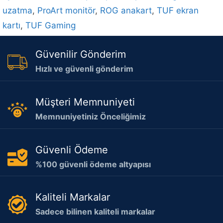
uzatma
,
ProArt monitör
,
ROG anakart
,
TUF ekran
kartı
,
TUF Gaming
Güvenilir Gönderim
Hızlı ve güvenli gönderim
Müşteri Memnuniyeti
Memnuniyetiniz Önceliğimiz
Güvenli Ödeme
%100 güvenli ödeme altyapısı
Kaliteli Markalar
Sadece bilinen kaliteli markalar