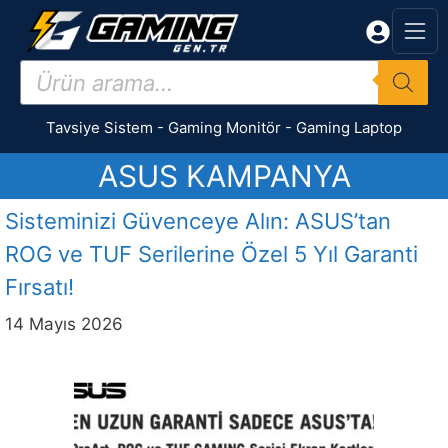
İçeriğe
atla
Products
search
Tavsiye Sistem
-
Gaming Monitör
-
Gaming Laptop
ASUS KAMPANYA
Sisteminizi Güvenceye Alın: ASUS’tan
ROG ve TUF Serilerine Özel 5 Yıl Garanti
Fırsatı!
14 Mayıs 2026