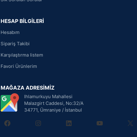
HESAP BİLGİLERİ
Hesabım
Sipariş Takibi
Karşılaştırma listem
Favori Ürünlerim
MAĞAZA ADRESİMİZ
Ihlamurkuyu Mahallesi
Malazgirt Caddesi, No:32/A
34771, Ümraniye / İstanbul
facebook
instagram
linkedin
youtube
X