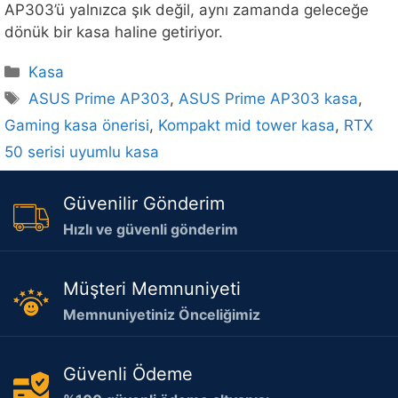
AP303’ü yalnızca şık değil, aynı zamanda geleceğe
dönük bir kasa haline getiriyor.
Kategoriler
Kasa
Etiketler
ASUS Prime AP303
,
ASUS Prime AP303 kasa
,
Gaming kasa önerisi
,
Kompakt mid tower kasa
,
RTX
50 serisi uyumlu kasa
Güvenilir Gönderim
Hızlı ve güvenli gönderim
Müşteri Memnuniyeti
Memnuniyetiniz Önceliğimiz
Güvenli Ödeme