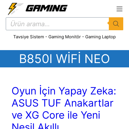
İçeriğe
atla
Products
search
Tavsiye Sistem
-
Gaming Monitör
-
Gaming Laptop
B850I WIFI NEO
Oyun İçin Yapay Zeka:
ASUS TUF Anakartlar
ve XG Core ile Yeni
Nesil Akıllı