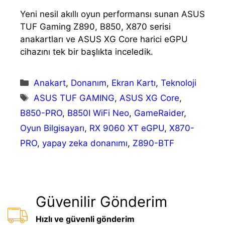
Yeni nesil akıllı oyun performansı sunan ASUS
TUF Gaming Z890, B850, X870 serisi
anakartları ve ASUS XG Core harici eGPU
cihazını tek bir başlıkta inceledik.
Kategoriler
Anakart
,
Donanım
,
Ekran Kartı
,
Teknoloji
Etiketler
ASUS TUF GAMING
,
ASUS XG Core
,
B850-PRO
,
B850I WiFi Neo
,
GameRaider
,
Oyun Bilgisayarı
,
RX 9060 XT eGPU
,
X870-
PRO
,
yapay zeka donanımı
,
Z890-BTF
Güvenilir Gönderim
Hızlı ve güvenli gönderim