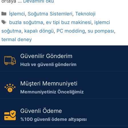
ortaya …
Devamını oku
Kategoriler
İşlemci
,
Soğutma Sistemleri
,
Teknoloji
Etiketler
buzla soğutma
,
ev tipi buz makinesi
,
işlemci
soğutma
,
kapalı döngü
,
PC modding
,
su pompası
,
termal deney
Güvenilir Gönderim
Hızlı ve güvenli gönderim
Müşteri Memnuniyeti
Memnuniyetiniz Önceliğimiz
Güvenli Ödeme
%100 güvenli ödeme altyapısı