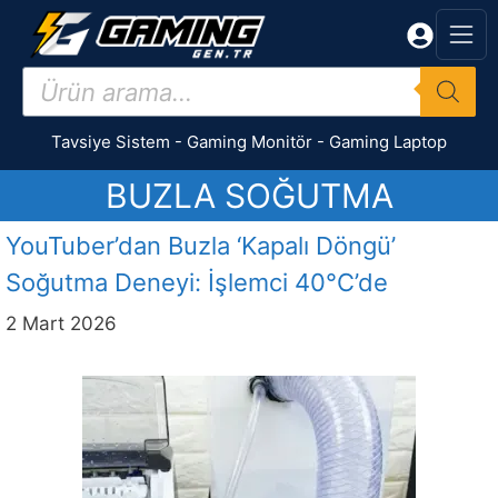
İçeriğe
atla
Products
search
Tavsiye Sistem
-
Gaming Monitör
-
Gaming Laptop
BUZLA SOĞUTMA
YouTuber’dan Buzla ‘Kapalı Döngü’
Soğutma Deneyi: İşlemci 40°C’de
2 Mart 2026