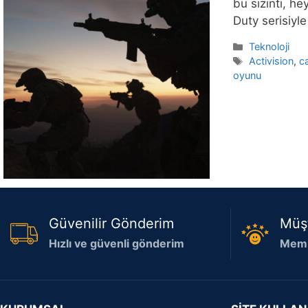
bu sızıntı, h
Duty serisiyle 
Kategoriler
Teknoloji
Etiketler
Activision
,
ca
oyunu
Güvenilir Gönderim
Müş
Hızlı ve güvenli gönderim
Memn