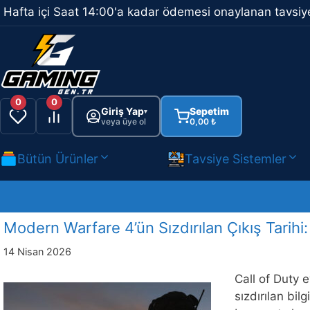
İçeriğe
Hafta içi Saat 14:00'a kadar ödemesi onaylanan tavsiye
atla
0
0
Giriş Yap
Sepetim
▾
veya üye ol
0,00
₺
Bütün Ürünler
Tavsiye Sistemler
Modern Warfare 4’ün Sızdırılan Çıkış Tarih
14 Nisan 2026
Call of Duty 
sızdırılan bi