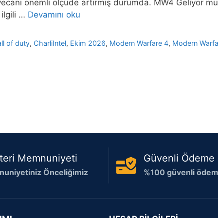
eyecanı önemli ölçüde artırmış durumda. MW4 Geliyor mu?
ilgili …
Devamını oku
ll of duty
,
CharliIntel
,
Ekim 2026
,
Modern Warfare 4
,
Modern Warfar
teri Memnuniyeti
Güvenli Ödeme
uniyetiniz Önceliğimiz
%100 güvenli ödeme