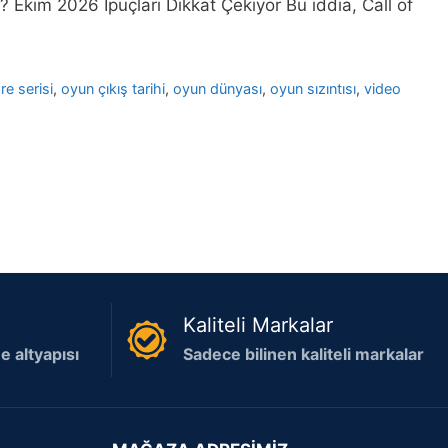
 Ekim 2026 İpuçları Dikkat Çekiyor Bu iddia, Call of
e serisi
,
oyun çıkış tarihi
,
oyun dünyası
,
oyun sızıntısı
,
video
Kaliteli Markalar
 altyapısı
Sadece bilinen kaliteli markalar