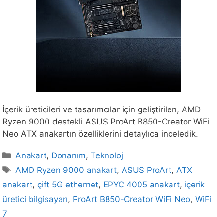
İçerik üreticileri ve tasarımcılar için geliştirilen, AMD
Ryzen 9000 destekli ASUS ProArt B850-Creator WiFi
Neo ATX anakartın özelliklerini detaylıca inceledik.
Kategoriler
Anakart
,
Donanım
,
Teknoloji
Etiketler
AMD Ryzen 9000 anakart
,
ASUS ProArt
,
ATX
anakart
,
çift 5G ethernet
,
EPYC 4005 anakart
,
içerik
üretici bilgisayarı
,
ProArt B850-Creator WiFi Neo
,
WiFi
7