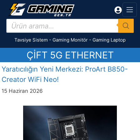
İçeriğe
atla
Products
search
Tavsiye Sistem
-
Gaming Monitör
-
Gaming Laptop
ÇIFT 5G ETHERNET
Yaratıcılığın Yeni Merkezi: ProArt B850-
Creator WiFi Neo!
15 Haziran 2026