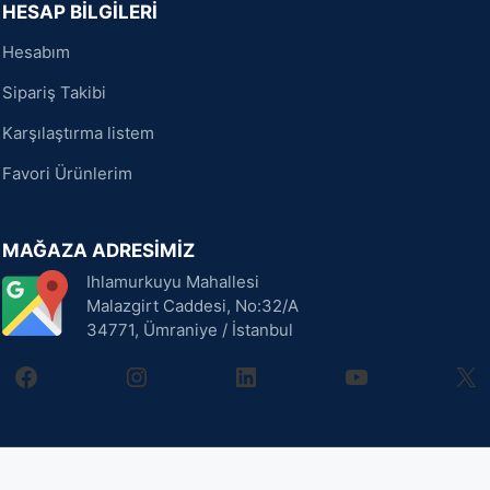
HESAP BİLGİLERİ
Hesabım
Sipariş Takibi
Karşılaştırma listem
Favori Ürünlerim
MAĞAZA ADRESİMİZ
Ihlamurkuyu Mahallesi
Malazgirt Caddesi, No:32/A
34771, Ümraniye / İstanbul
facebook
instagram
linkedin
youtube
X