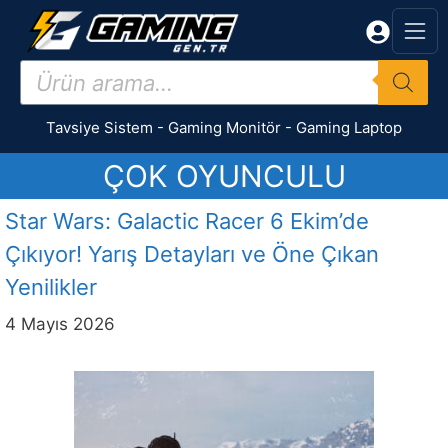
İçeriğe
atla
Products
search
Tavsiye Sistem
-
Gaming Monitör
-
Gaming Laptop
ÇOK OYUNCULU
Star Wars: Galactic Racer 6 Ekim’de
Çıkıyor! Yarış Detayları ve Öne Çıkan
Yenilikler
4 Mayıs 2026