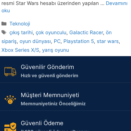
resmi Star Wars hesabı üzerinden yapılan …
Devamını
oku
Kategoriler
Teknoloji
Etiketler
çıkış tarihi
,
çok oyunculu
,
Galactic Racer
,
ön
sipariş
,
oyun dünyası
,
PC
,
Playstation 5
,
star wars
,
Xbox Series X/S
,
yarış oyunu
Güvenilir Gönderim
Hızlı ve güvenli gönderim
Müşteri Memnuniyeti
Memnuniyetiniz Önceliğimiz
Güvenli Ödeme