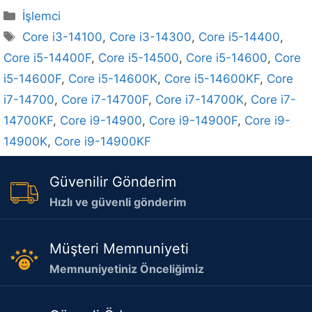
Kategoriler
İşlemci
Etiketler
Core i3-14100
,
Core i3-14300
,
Core i5-14400
,
Core i5-14400F
,
Core i5-14500
,
Core i5-14600
,
Core
i5-14600F
,
Core i5-14600K
,
Core i5-14600KF
,
Core
i7-14700
,
Core i7-14700F
,
Core i7-14700K
,
Core i7-
14700KF
,
Core i9-14900
,
Core i9-14900F
,
Core i9-
14900K
,
Core i9-14900KF
Güvenilir Gönderim
Hızlı ve güvenli gönderim
Müşteri Memnuniyeti
Memnuniyetiniz Önceliğimiz