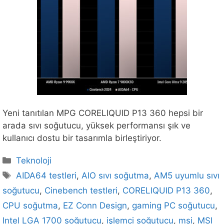
Yeni tanıtılan MPG CORELIQUID P13 360 hepsi bir
arada sıvı soğutucu, yüksek performansı şık ve
kullanıcı dostu bir tasarımla birleştiriyor.
Kategoriler
Teknoloji
Etiketler
AIDA64 testleri
,
AIO sıvı soğutma
,
AM5 uyumlu sıvı
soğutucu
,
Cinebench testleri
,
CORELIQUID P13 360
,
CPU soğutma
,
EZ Conn Design
,
gaming PC soğutucu
,
Intel LGA 1700 soğutucu
,
işlemci soğutucu
,
msi
,
MSI