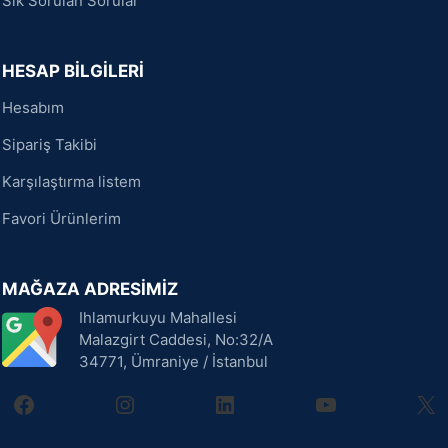
Sık Sorulan Sorular
HESAP BİLGİLERİ
Hesabım
Sipariş Takibi
Karşılaştırma listem
Favori Ürünlerim
MAĞAZA ADRESİMİZ
Ihlamurkuyu Mahallesi
Malazgirt Caddesi, No:32/A
34771, Ümraniye / İstanbul
facebook
instagram
linkedin
youtube
X