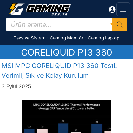
İçeriğe
atla
Products
search
Tavsiye Sistem
-
Gaming Monitör
-
Gaming Laptop
CORELIQUID P13 360
MSI MPG CORELIQUID P13 360 Testi:
Verimli, Şık ve Kolay Kurulum
3 Eylül 2025