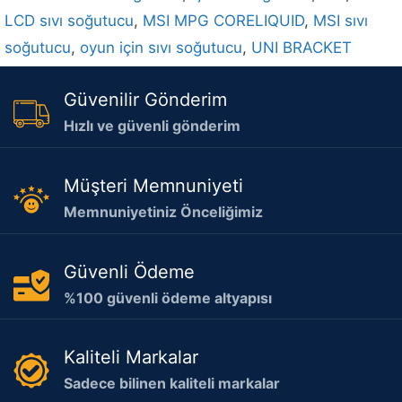
LCD sıvı soğutucu
,
MSI MPG CORELIQUID
,
MSI sıvı
soğutucu
,
oyun için sıvı soğutucu
,
UNI BRACKET
Güvenilir Gönderim
Hızlı ve güvenli gönderim
Müşteri Memnuniyeti
Memnuniyetiniz Önceliğimiz
Güvenli Ödeme
%100 güvenli ödeme altyapısı
Kaliteli Markalar
Sadece bilinen kaliteli markalar