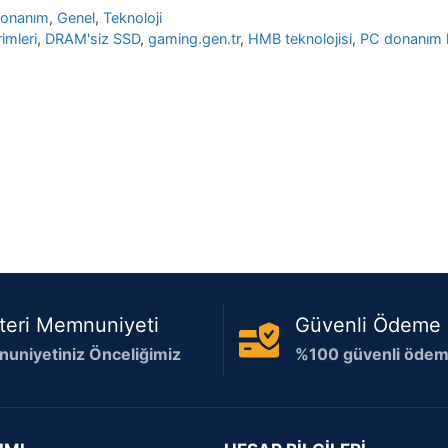
onanım
,
Genel
,
Teknoloji
imleri
,
DRAM'siz SSD
,
gaming.gen.tr
,
HMB teknolojisi
,
PC donanım h
teri Memnuniyeti
Güvenli Ödeme
uniyetiniz Önceliğimiz
%100 güvenli ödeme