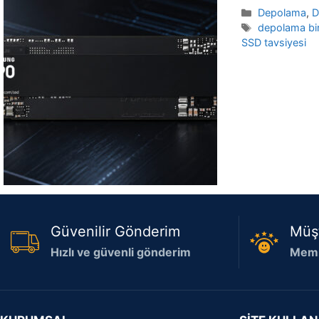
Kategoriler
Depolama
,
D
Etiketler
depolama bir
SSD tavsiyesi
Güvenilir Gönderim
Müş
Hızlı ve güvenli gönderim
Memn