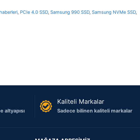
aberleri
,
PCIe 4.0 SSD
,
Samsung 990 SSD
,
Samsung NVMe SSD
,
Kaliteli Markalar
 altyapısı
Sadece bilinen kaliteli markalar