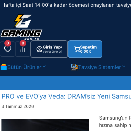
İçeriğe
Hafta içi Saat 14:00'a kadar ödemesi onaylanan tavsiye
atla
0
0
Giriş Yap
Sepetim
▾
veya üye ol
0,00
₺
Bütün Ürünler
Tavsiye Sistemler
PRO ve EVO’ya Veda: DRAM’siz Yeni Samsun
3 Temmuz 2026
Samsung’un P
hızına sahip 