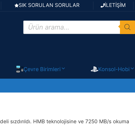
SIK SORULAN SORULAR
İLETİŞİM
Products
search
Çevre Birimleri
Konsol-Hobi
li sızdırıldı. HMB teknolojisine ve 7250 MB/s okuma