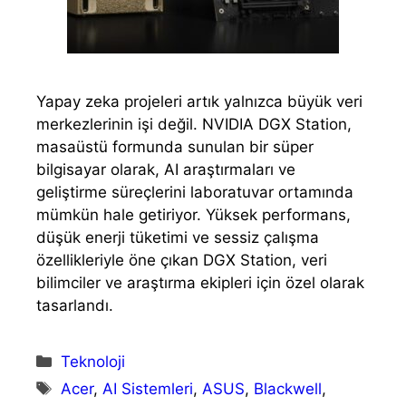
Yapay zeka projeleri artık yalnızca büyük veri
merkezlerinin işi değil. NVIDIA DGX Station,
masaüstü formunda sunulan bir süper
bilgisayar olarak, AI araştırmaları ve
geliştirme süreçlerini laboratuvar ortamında
mümkün hale getiriyor. Yüksek performans,
düşük enerji tüketimi ve sessiz çalışma
özellikleriyle öne çıkan DGX Station, veri
bilimciler ve araştırma ekipleri için özel olarak
tasarlandı.
Kategoriler
Teknoloji
Etiketler
Acer
,
AI Sistemleri
,
ASUS
,
Blackwell
,