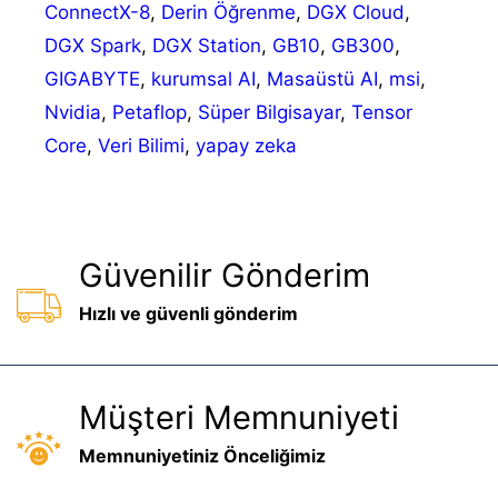
ConnectX-8
,
Derin Öğrenme
,
DGX Cloud
,
DGX Spark
,
DGX Station
,
GB10
,
GB300
,
GIGABYTE
,
kurumsal AI
,
Masaüstü AI
,
msi
,
Nvidia
,
Petaflop
,
Süper Bilgisayar
,
Tensor
Core
,
Veri Bilimi
,
yapay zeka
Güvenilir Gönderim
Hızlı ve güvenli gönderim
Müşteri Memnuniyeti
Memnuniyetiniz Önceliğimiz