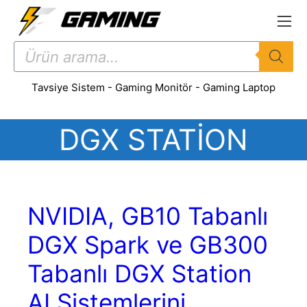
İçeriğe
atla
Products
search
Tavsiye Sistem
-
Gaming Monitör
-
Gaming Laptop
DGX STATION
NVIDIA, GB10 Tabanlı
DGX Spark ve GB300
Tabanlı DGX Station
AI Sistemlerini