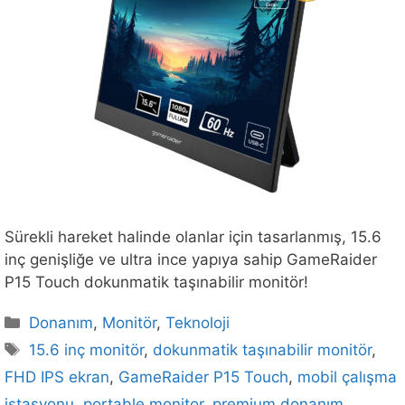
Sürekli hareket halinde olanlar için tasarlanmış, 15.6
inç genişliğe ve ultra ince yapıya sahip GameRaider
P15 Touch dokunmatik taşınabilir monitör!
Kategoriler
Donanım
,
Monitör
,
Teknoloji
Etiketler
15.6 inç monitör
,
dokunmatik taşınabilir monitör
,
FHD IPS ekran
,
GameRaider P15 Touch
,
mobil çalışma
istasyonu
,
portable monitor
,
premium donanım
,