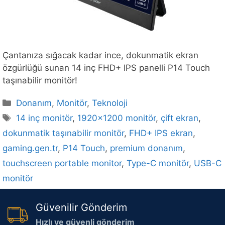
Çantanıza sığacak kadar ince, dokunmatik ekran
özgürlüğü sunan 14 inç FHD+ IPS panelli P14 Touch
taşınabilir monitör!
Kategoriler
Donanım
,
Monitör
,
Teknoloji
Etiketler
14 inç monitör
,
1920x1200 monitör
,
çift ekran
,
dokunmatik taşınabilir monitör
,
FHD+ IPS ekran
,
gaming.gen.tr
,
P14 Touch
,
premium donanım
,
touchscreen portable monitor
,
Type-C monitör
,
USB-C
monitör
Güvenilir Gönderim
Hızlı ve güvenli gönderim