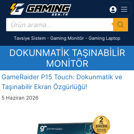
İçeriğe
atla
Products
search
Tavsiye Sistem
-
Gaming Monitör
-
Gaming Laptop
DOKUNMATIK TAŞINABILIR
MONITÖR
GameRaider P15 Touch: Dokunmatik ve
Taşınabilir Ekran Özgürlüğü!
5 Haziran 2026